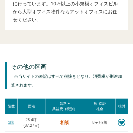
に行っています。10坪以上の小規模オフィスビル
から大型オフィス物件ならアットオフィスにお任
せください。
その他の区画
※当サイトの表記はすべて税抜きとなり、消費税が別途加
算されます。
賃料 +
敷･保証
階数
面積
検討
共益費（税別）
礼金
26.4坪
相談
1階
8ヶ月/無
(
87.27
㎡)