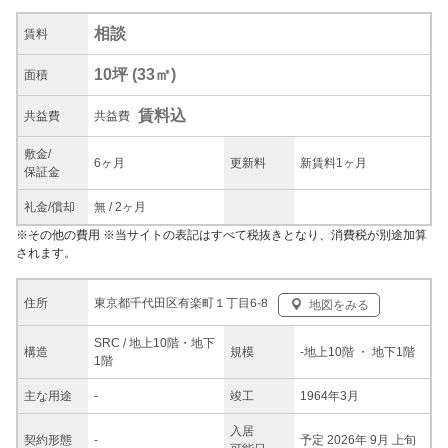
相談
賃料
10坪
(
33
㎡)
面積
賃料込
共益
費
共益費
敷金/
6ヶ月
更新料
新賃料1ヶ月
保証金
礼金/
償却
無
/
2ヶ月
※
その他の費用
※当サイトの表記はすべて税抜きとなり、消費税が別途加算
されます。
東京都千代田区有楽町１丁目6-8
住所
地図をみる
SRC / 地上10階・地下
構造
規模
-
地上10階
・ 地下1階
1階
主な
用途
-
竣工
1964年3月
入居
契約
形態
-
予定 2026年 9月 上旬