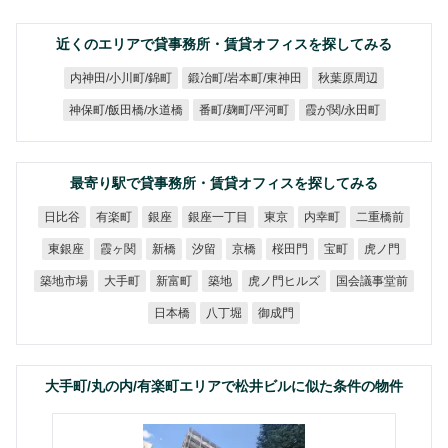
近くのエリアで貸事務所・賃貸オフィスを探してみる
鍛冶町/岩本町/東神田
内神田/小川町/錦町
秋葉原周辺
神保町/飯田橋/水道橋
番町/麹町/平河町
霞が関/永田町
最寄り駅で貸事務所・賃貸オフィスを探してみる
銀座一丁目
二重橋前
日比谷
有楽町
内幸町
銀座
東京
東銀座
霞ヶ関
桜田門
虎ノ門
新橋
汐留
京橋
宝町
虎ノ門ヒルズ
国会議事堂前
築地市場
大手町
新富町
築地
日本橋
八丁堀
御成門
大手町/丸の内/有楽町エリアで松井ビルに似た条件の物件