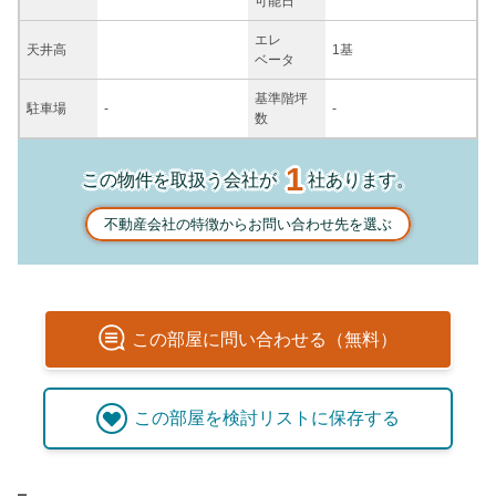
可能日
エレ
天井高
1基
ベータ
基準階坪
駐車場
-
-
数
1
この物件を取扱う会社が
社あります。
不動産会社の特徴からお問い合わせ先を選ぶ
この
部屋
に問い合わせる（無料）
この
部屋
を検討リストに保存する