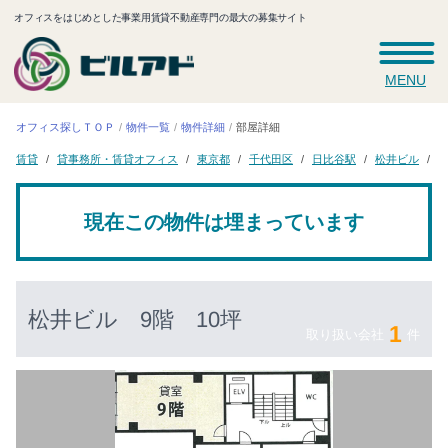
オフィスをはじめとした事業用賃貸不動産専門の最大の募集サイト
MENU
オフィス探しＴＯＰ
物件一覧
物件詳細
部屋詳細
貸事務所・賃貸オフィス
千代田区
日比谷駅
松井ビル
東京都
9
賃貸
現在この物件は埋まっています
松井ビル
9階 10坪
1
取り扱い会社
件