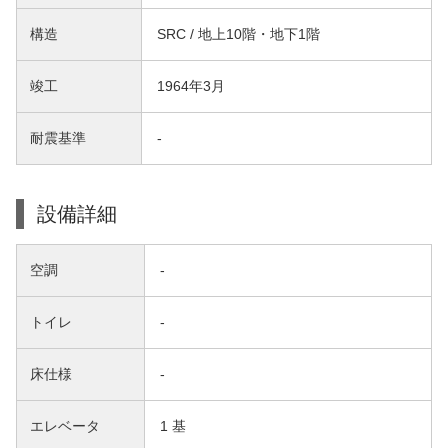
構造
SRC / 地上10階・地下1階
竣工
1964年3月
耐震基準
-
設備詳細
空調
-
トイレ
-
床仕様
-
エレベータ
1 基