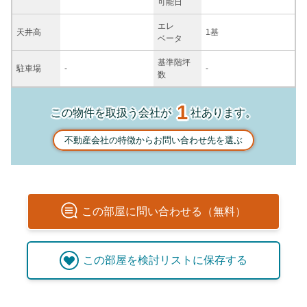
可能日
エレ
天井高
1基
ベータ
基準階坪
駐車場
-
-
数
1
この物件を取扱う会社が
社あります。
不動産会社の特徴からお問い合わせ先を選ぶ
この
部屋
に問い合わせる（無料）
この
部屋
を検討リストに保存する