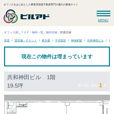
オフィスをはじめとした事業用賃貸不動産専門の最大の募集サイト
MENU
オフィス探しＴＯＰ
物件一覧
物件詳細
部屋詳細
貸店舗・テナント
共和神田ビル
千代田区
神保町駅
東京都
1階 
賃貸
現在この物件は埋まっています
共和神田ビル
1階
1
19.5坪
取り扱い会社
件