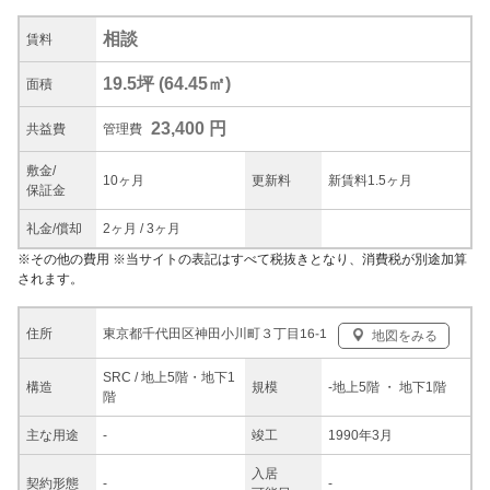
相談
賃料
19.5坪
(
64.45
㎡)
面積
23,400 円
共益
費
管理費
敷金/
10ヶ月
更新料
新賃料1.5ヶ月
保証金
礼金/
償却
2ヶ月
/
3ヶ月
※
その他の費用
※当サイトの表記はすべて税抜きとなり、消費税が別途加算
されます。
東京都千代田区神田小川町３丁目16-1
住所
地図をみる
SRC / 地上5階・地下1
構造
規模
-
地上5階
・ 地下1階
階
主な
用途
-
竣工
1990年3月
入居
契約
形態
-
-