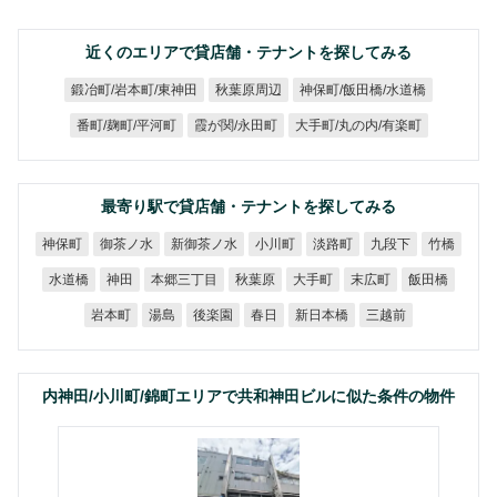
近くのエリアで貸店舗・テナントを探してみる
鍛冶町/岩本町/東神田
神保町/飯田橋/水道橋
秋葉原周辺
大手町/丸の内/有楽町
番町/麹町/平河町
霞が関/永田町
最寄り駅で貸店舗・テナントを探してみる
新御茶ノ水
御茶ノ水
神保町
小川町
淡路町
九段下
竹橋
本郷三丁目
水道橋
秋葉原
大手町
末広町
飯田橋
神田
新日本橋
岩本町
後楽園
三越前
湯島
春日
内神田/小川町/錦町エリアで共和神田ビルに似た条件の物件