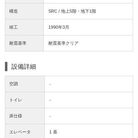
構造
SRC / 地上5階・地下1階
竣工
1990年3月
耐震基準
耐震基準クリア
設備詳細
空調
-
トイレ
-
床仕様
-
エレベータ
1 基