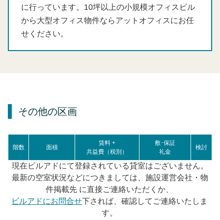
に行っています。10坪以上の小規模オフィスビル
から大型オフィス物件ならアットオフィスにお任
せください。
その他の区画
賃料 +
敷･保証
階数
面積
検討
共益費（税別）
礼金
現在ビルアドにて登録されている貸室はございません。
最新の空室状況などにつきましては、施設運営会社・物
件掲載先 に直接ご連絡いただくか、
ビルアドにお問合せ
下されば、確認してご連絡いたしま
す。