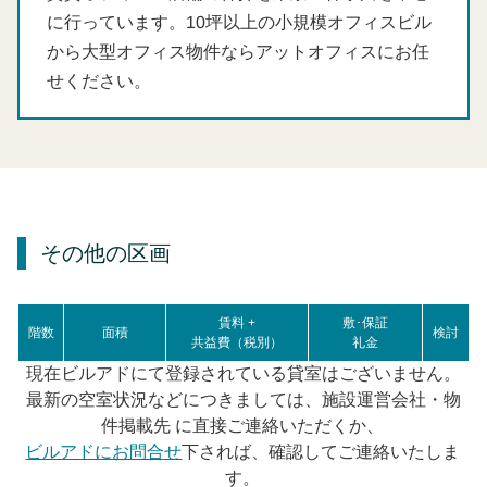
に行っています。10坪以上の小規模オフィスビル
から大型オフィス物件ならアットオフィスにお任
せください。
その他の区画
賃料 +
敷･保証
階数
面積
検討
共益費（税別）
礼金
現在ビルアドにて登録されている貸室はございません。
最新の空室状況などにつきましては、施設運営会社・物
件掲載先 に直接ご連絡いただくか、
ビルアドにお問合せ
下されば、確認してご連絡いたしま
す。