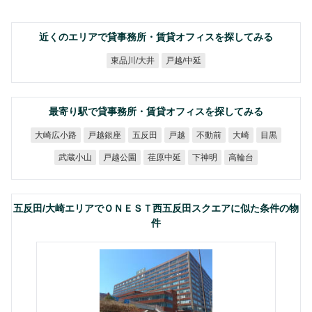
近くのエリアで貸事務所・賃貸オフィスを探してみる
東品川/大井
戸越/中延
最寄り駅で貸事務所・賃貸オフィスを探してみる
大崎広小路
戸越銀座
五反田
不動前
戸越
大崎
目黒
武蔵小山
戸越公園
荏原中延
下神明
高輪台
五反田/大崎エリアでＯＮＥＳＴ西五反田スクエアに似た条件の物
件