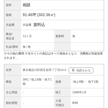
相談
賃料
91.46坪
(
302.36
㎡)
面積
賃料込
共益
費
共益費
敷金/
12ヶ月
更新料
無
保証金
礼金/
償却
無
/
無
※
その他の費用
※当サイトの表記はすべて税抜きとなり、消費税が別途加算
されます。
東京都品川区西五反田７丁目24-5
住所
地図をみる
SRC / 地上8階・地下1
構造
規模
-
地上8階
・ 地下1階
階
主な
用途
-
竣工
1988年1月
入居
契約
形態
-
即時
可能日