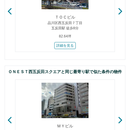
ＴＯＣビル
品川区西五反田７丁目
五反田駅 徒歩8分
82.64坪
詳細を見る
ＯＮＥＳＴ西五反田スクエアと同じ最寄り駅で似た条件の物件
ＭＹビル