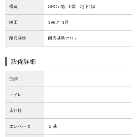
構造
SRC / 地上8階・地下1階
竣工
1988年1月
耐震基準
耐震基準クリア
設備詳細
空調
-
トイレ
-
床仕様
-
エレベータ
2 基