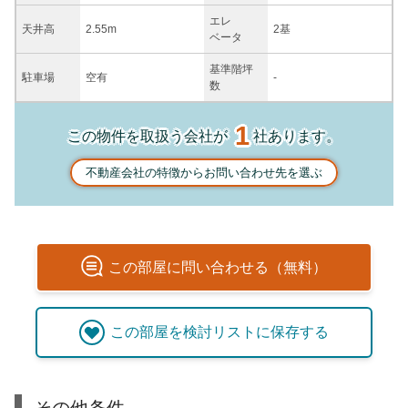
エレ
天井高
2.55m
2基
ベータ
基準階坪
駐車場
空有
-
数
1
この物件を取扱う会社が
社あります。
不動産会社の特徴からお問い合わせ先を選ぶ
この
部屋
に問い合わせる（無料）
この
部屋
を検討リストに保存する
その他条件