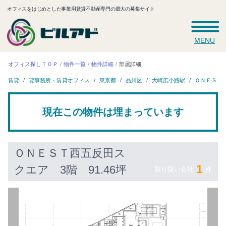
オフィスをはじめとした事業用賃貸不動産専門の最大の募集サイト
MENU
オフィス探しＴＯＰ
物件一覧
物件詳細
部屋詳細
ＯＮＥＳＴ
貸事務所・賃貸オフィス
大崎広小路駅
東京都
品川区
賃貸
現在この物件は埋まっています
ＯＮＥＳＴ西五反田ス
1
クエア
3階 91.46坪
取り扱い会社
件