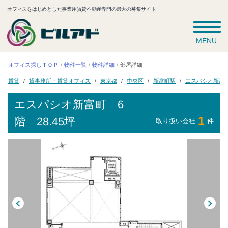
オフィスをはじめとした事業用賃貸不動産専門の最大の募集サイト
MENU
オフィス探しＴＯＰ
物件一覧
物件詳細
部屋詳細
貸事務所・賃貸オフィス
エスパシオ新富
新富町駅
東京都
中央区
賃貸
エスパシオ新富町
6
1
階 28.45坪
取り扱い会社
件