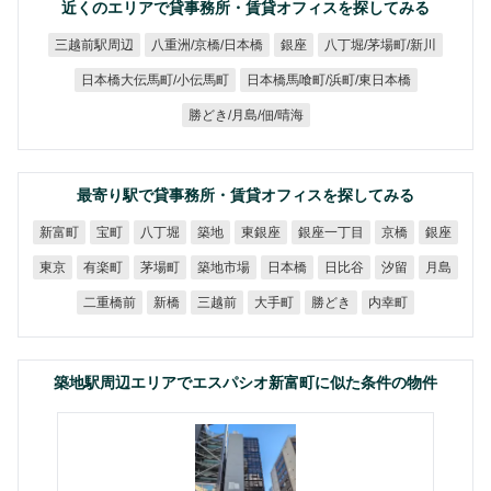
近くのエリアで貸事務所・賃貸オフィスを探してみる
八重洲/京橋/日本橋
八丁堀/茅場町/新川
三越前駅周辺
銀座
日本橋馬喰町/浜町/東日本橋
日本橋大伝馬町/小伝馬町
勝どき/月島/佃/晴海
最寄り駅で貸事務所・賃貸オフィスを探してみる
銀座一丁目
新富町
八丁堀
東銀座
宝町
築地
京橋
銀座
築地市場
有楽町
茅場町
日本橋
日比谷
東京
汐留
月島
二重橋前
三越前
大手町
勝どき
内幸町
新橋
築地駅周辺エリアでエスパシオ新富町に似た条件の物件