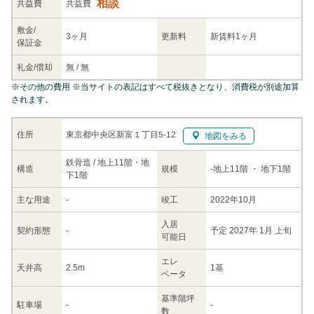
相談
共益
費
共益費
敷金/
3ヶ月
更新料
新賃料1ヶ月
保証金
礼金/
償却
無
/
無
※
その他の費用
※当サイトの表記はすべて税抜きとなり、消費税が別途加算
されます。
東京都中央区新富１丁目5-12
住所
地図をみる
鉄骨造 / 地上11階・地
構造
規模
-
地上11階
・ 地下1階
下1階
主な
用途
-
竣工
2022年10月
入居
契約
形態
-
予定 2027年 1月 上旬
可能日
エレ
天井高
2.5m
1基
ベータ
基準階坪
駐車場
-
-
数