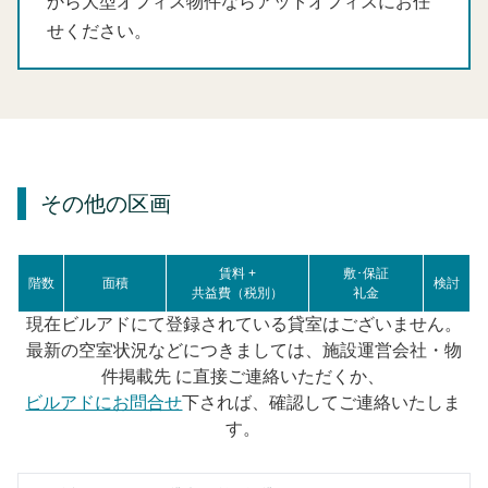
から大型オフィス物件ならアットオフィスにお任
せください。
その他の区画
賃料 +
敷･保証
階数
面積
検討
共益費（税別）
礼金
現在ビルアドにて登録されている貸室はございません。
最新の空室状況などにつきましては、施設運営会社・物
件掲載先 に直接ご連絡いただくか、
ビルアドにお問合せ
下されば、確認してご連絡いたしま
す。