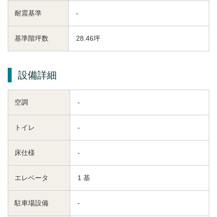
耐震基準
-
基準階坪数
28.46坪
設備詳細
空調
-
トイレ
-
床仕様
-
エレベータ
1 基
駐車場設備
-