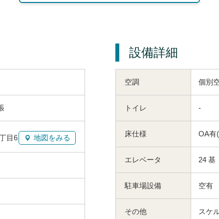
設備詳細
空調
個別
張
トイレ
-
床仕様
OA有
丁目6
地図をみる
エレベータ
24 基
駐車場設備
空有
その他
スケル