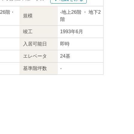
上26階・
-
地上26階
・ 地下2
規模
階
竣工
1993年6月
入居
可能日
即時
エレ
ベータ
24基
基準階坪数
-