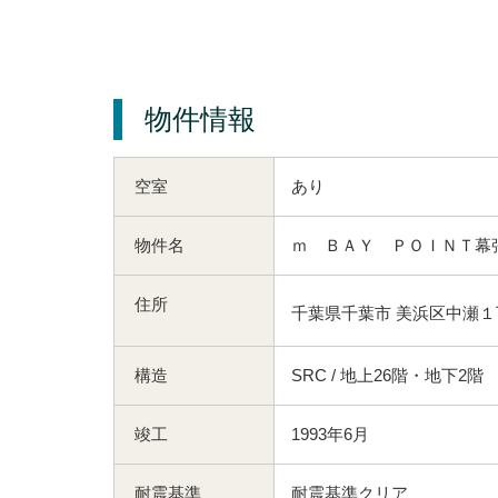
物件情報
空室
あり
物件名
ｍ ＢＡＹ ＰＯＩＮＴ幕
住所
千葉県千葉市 美浜区中瀬１
構造
SRC / 地上26階・地下2階
竣工
1993年6月
耐震基準
耐震基準クリア