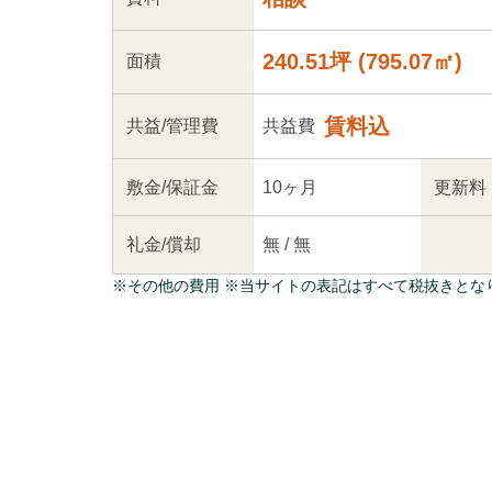
240.51坪
(
795.07
㎡)
面積
賃料込
共益
/管理
費
共益費
敷金/
保証金
10ヶ月
更新料
礼金/
償却
無
/
無
※
その他の費用
※当サイトの表記はすべて税抜きとな