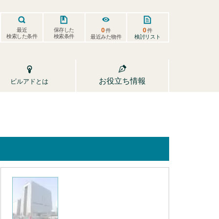
0
0
保存した
最近
件
件
検索した条件
検索条件
検討リスト
最近みた物件
お役立ち情報
ビルアドとは