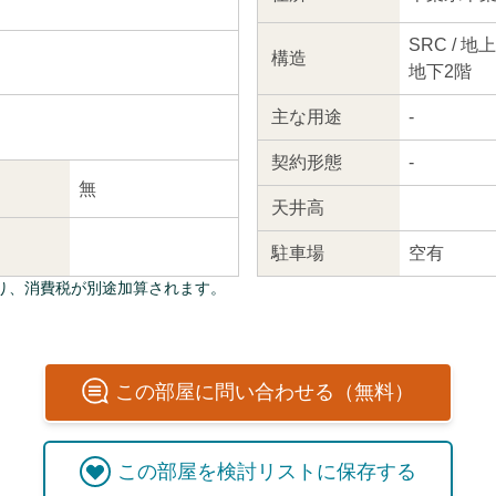
SRC / 地
構造
地下2階
主な
用途
-
契約
形態
-
無
天井高
駐車場
空有
り、消費税が別途加算されます。
この
部屋
に問い合わせる（無料）
この
部屋
を検討リストに保存する