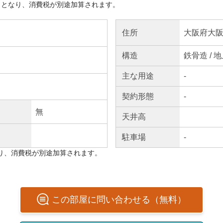
きとなり、消費税が別途加算されます。
大阪府大阪
住所
構造
鉄骨造 / 
主な
用途
-
契約
形態
-
無
天井高
駐車場
-
り、消費税が別途加算されます。
この
部屋
に問い合わせる（無料）