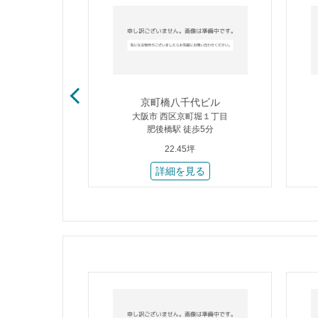
ビル
京町橋八千代ビル
堀１丁目
大阪市 西区京町堀１丁目
歩3分
肥後橋駅 徒歩5分
22.45坪
る
詳細を見る