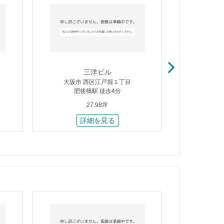
三洋ビル
公
大阪市 西区江戸堀１丁目
大阪市
肥後橋駅 徒歩4分
肥後
27.98坪
詳細を見る