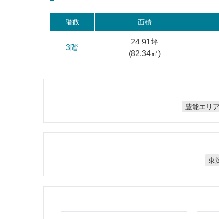
階数
面積
24.91坪
3階
(
82.34
㎡)
豊能エリ
東