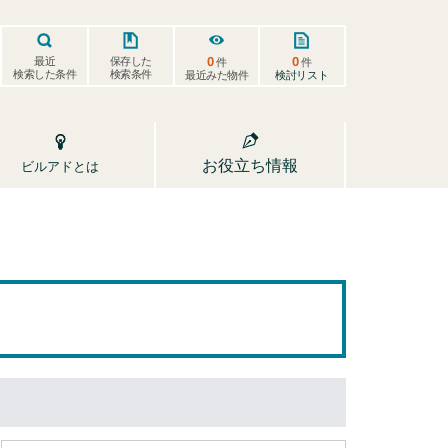
0
0
保存した
最近
件
件
検索した条件
検索条件
検討リスト
最近みた物件
お役立ち情報
ビルアドとは