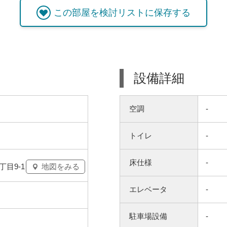
この
部屋
を検討リストに保存する
設備詳細
空調
-
トイレ
-
床仕様
-
目9-1
地図をみる
エレベータ
-
駐車場設備
-