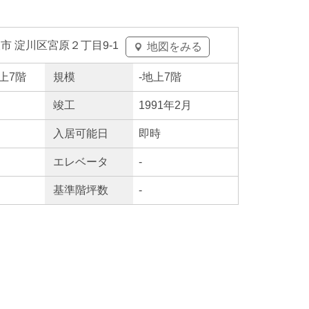
市 淀川区宮原２丁目9-1
地図をみる
地上7階
規模
-
地上7階
竣工
1991年2月
入居
可能日
即時
エレ
ベータ
-
基準階坪数
-