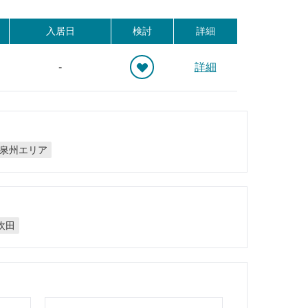
入居日
検討
詳細
-
詳細
泉州エリア
吹田