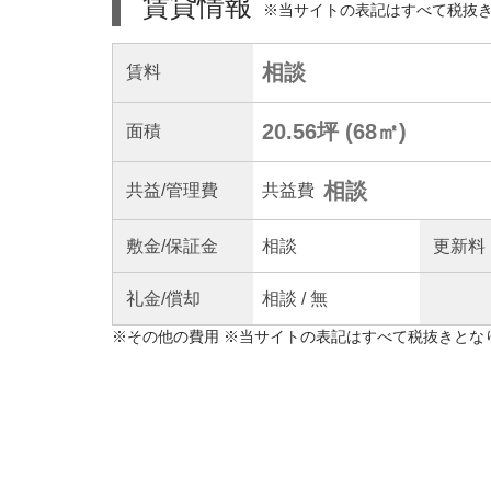
賃貸情報
※当サイトの表記はすべて税抜
相談
賃料
20.56坪
(
68
㎡)
面積
相談
共益
/管理
費
共益費
敷金/
保証金
相談
更新料
礼金/
償却
相談
/
無
※
その他の費用
※当サイトの表記はすべて税抜きとな