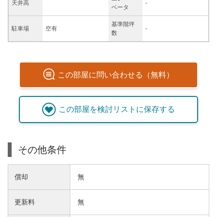
天井高
-
ベータ
基準階坪
駐車場
空有
-
数
この
部屋
に問い合わせる（無料）
この
部屋
を検討リストに保存する
その他条件
償却
無
更新料
無