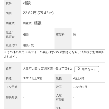
相談
賃料
22.82坪
(
75.43
㎡)
面積
相談
共益
費
共益費
敷金/
相談
更新料
無
保証金
礼金/
償却
相談
/
無
※
その他の費用
※当サイトの表記はすべて税抜きとなり、消費税が別途加算
されます。
大阪府大阪市 淀川区西中島３丁目5-2
住所
地図をみる
構造
SRC / 地上9階
規模
-
地上9階
主な
用途
-
竣工
1994年3月
入居
契約
形態
-
-
可能日
エレ