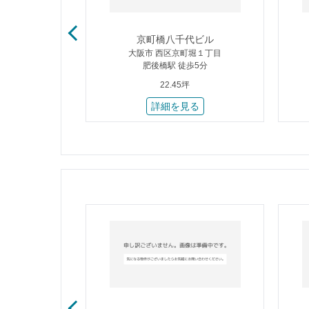
ル
京町橋八千代ビル
本通１丁目
大阪市 西区京町堀１丁目
1分
肥後橋駅 徒歩5分
22.45坪
る
詳細を見る