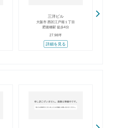
三洋ビル
公
大阪市 西区江戸堀１丁目
大阪市
肥後橋駅 徒歩4分
肥後
27.98坪
詳細を見る