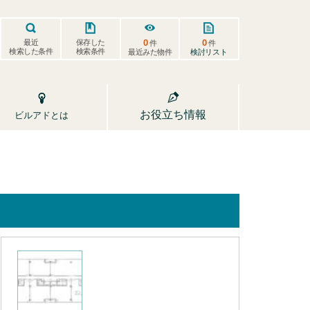
0
0
保存した
最近
件
件
検索した条件
検索条件
検討リスト
最近みた物件
お役立ち情報
ビルアドとは