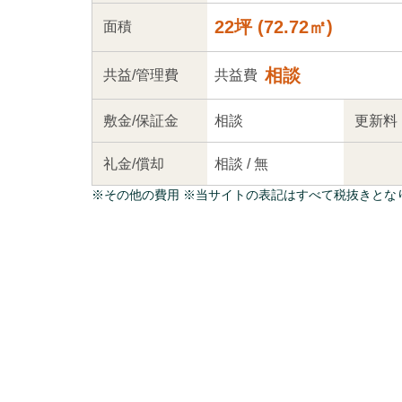
22坪
(
72.72
㎡)
面積
相談
共益
/管理
費
共益費
敷金/
保証金
相談
更新料
礼金/
償却
相談
/
無
※
その他の費用
※当サイトの表記はすべて税抜きとな