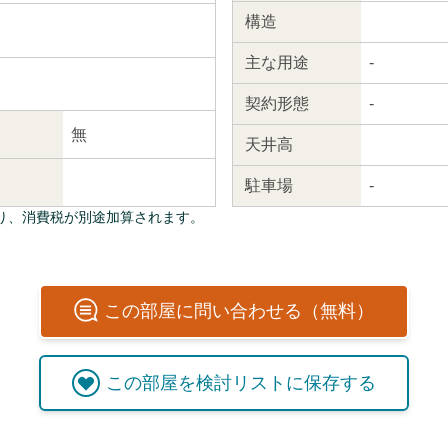
構造
主な
用途
-
契約
形態
-
無
天井高
駐車場
-
り、消費税が別途加算されます。
この
部屋
に問い合わせる（無料）
この
部屋
を検討リストに保存する