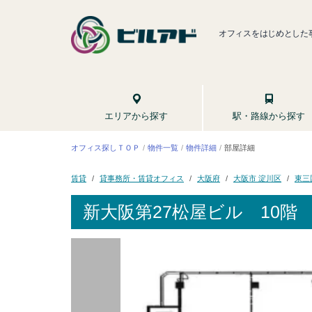
オフィスをはじめとした
駅・路線から探す
エリアから探す
オフィス探しＴＯＰ
物件一覧
物件詳細
部屋詳細
貸事務所・賃貸オフィス
大阪市 淀川区
東三
大阪府
賃貸
新大阪第27松屋ビル
10階 