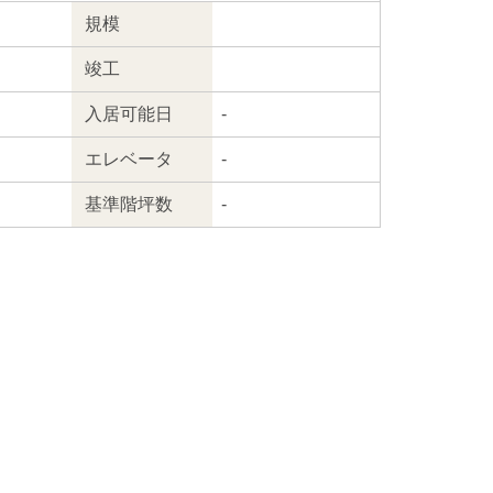
規模
竣工
入居
可能日
-
エレ
ベータ
-
基準階坪数
-