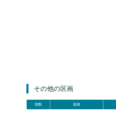
その他の区画
階数
面積