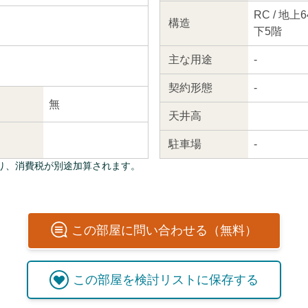
RC / 地上
構造
下5階
主な
用途
-
契約
形態
-
無
天井高
駐車場
-
り、消費税が別途加算されます。
この
部屋
に問い合わせる（無料）
この
部屋
を検討リストに保存する