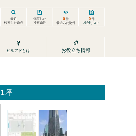
0
0
保存した
最近
件
件
検索した条件
検索条件
検討リスト
最近みた物件
お役立ち情報
ビルアドとは
1坪