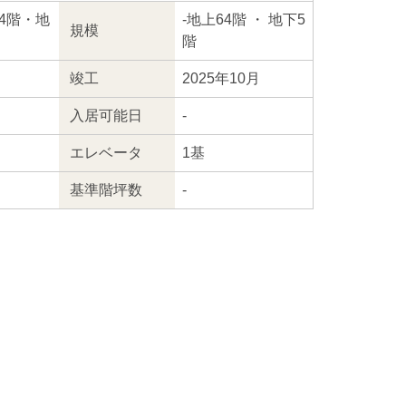
64階・地
-
地上64階
・ 地下5
規模
階
竣工
2025年10月
入居
可能日
-
エレ
ベータ
1基
基準階坪数
-