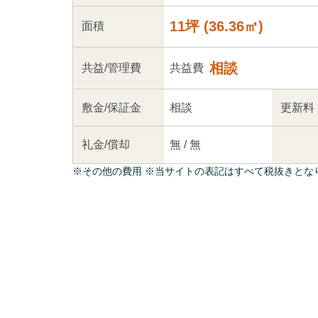
11坪
(
36.36
㎡)
面積
相談
共益
/管理
費
共益費
敷金/
保証金
相談
更新料
礼金/
償却
無
/
無
※
その他の費用
※当サイトの表記はすべて税抜きとな