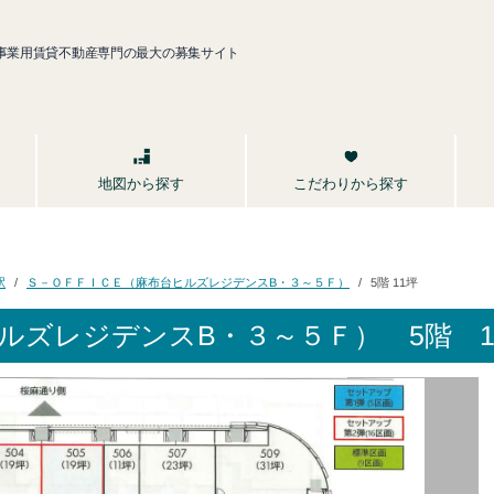
事業用賃貸不動産専門の最大の募集サイト
こだわりから探す
地図から探す
Ｓ－ＯＦＦＩＣＥ（麻布台ヒルズレジデンスB・３～５Ｆ）
駅
5階 11坪
ルズレジデンスB・３～５Ｆ）
5階 1