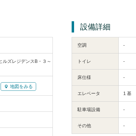
設備詳細
空調
-
ヒルズレジデンスB・３～
トイレ
-
床仕様
-
地図をみる
エレベータ
1 基
駐車場設備
-
その他
-