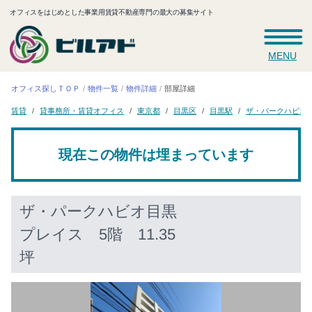
オフィスをはじめとした事業用賃貸不動産専門の最大の募集サイト
MENU
オフィス探しＴＯＰ
物件一覧
物件詳細
部屋詳細
ザ・パークハビオ
貸事務所・賃貸オフィス
東京都
目黒区
目黒駅
賃貸
現在この物件は埋まっています
ザ・パークハビオ目黒
プレイス
5階 11.35
坪