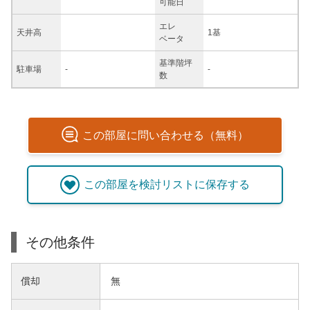
可能日
エレ
天井高
1基
ベータ
基準階坪
駐車場
-
-
数
この
部屋
に問い合わせる（無料）
この
部屋
を検討リストに保存する
その他条件
償却
無