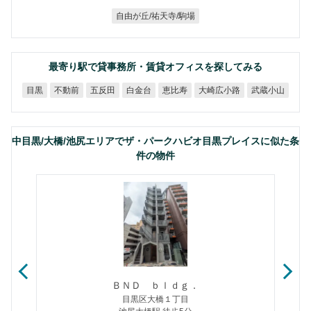
自由が丘/祐天寺/駒場
最寄り駅で貸事務所・賃貸オフィスを探してみる
大崎広小路
武蔵小山
不動前
五反田
白金台
恵比寿
目黒
中目黒/大橋/池尻エリアでザ・パークハビオ目黒プレイスに似た条
件の物件
ＢＮＤ ｂｌｄｇ．
目黒区大橋１丁目