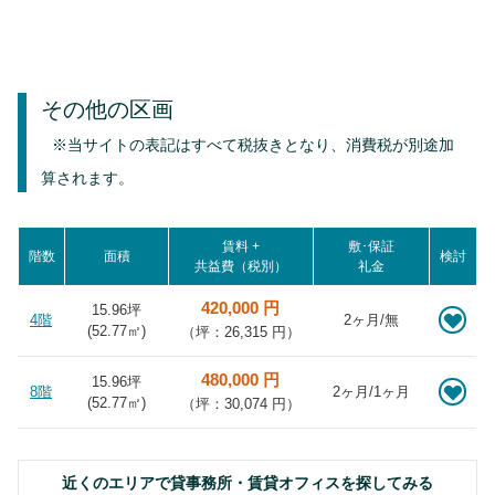
その他の区画
※当サイトの表記はすべて税抜きとなり、消費税が別途加
算されます。
賃料 +
敷･保証
階数
面積
検討
共益費（税別）
礼金
420,000 円
15.96坪
4階
2ヶ月/無
(
52.77
㎡)
（坪：26,315 円）
480,000 円
15.96坪
8階
2ヶ月/1ヶ月
(
52.77
㎡)
（坪：30,074 円）
近くのエリアで貸事務所・賃貸オフィスを探してみる