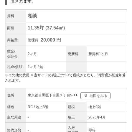
算されます。
相談
賃料
11.35坪
(
37.54
㎡)
面積
20,000 円
共益
費
管理費
敷金/
2ヶ月
更新料
新賃料1ヶ月
保証金
礼金/
償却
1ヶ月
/
無
※
その他の費用
※当サイトの表記はすべて税抜きとなり、消費税が別途加算
されます。
東京都目黒区下目黒１丁目5-11
住所
地図をみる
構造
RC / 地上8階
規模
地上8階
主な
用途
-
竣工
2025年4月
入居
契約
形態
-
即時