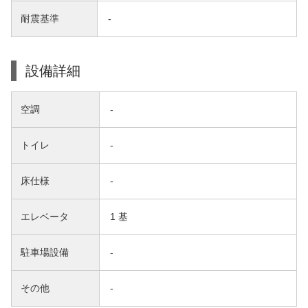
耐震基準
-
設備詳細
空調
-
トイレ
-
床仕様
-
エレベータ
1 基
駐車場設備
-
その他
-