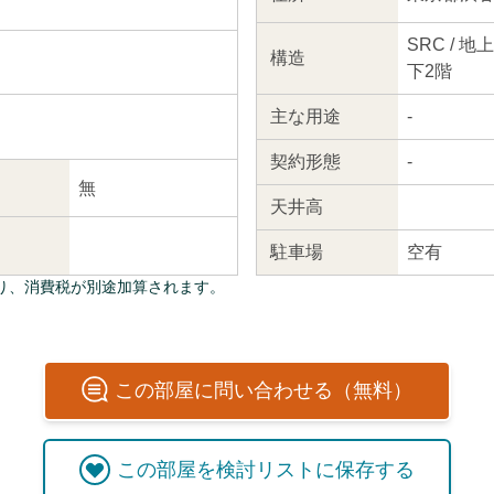
SRC / 
構造
下2階
主な
用途
-
契約
形態
-
無
天井高
駐車場
空有
り、消費税が別途加算されます。
この
部屋
に問い合わせる（無料）
この
部屋
を検討リストに保存する