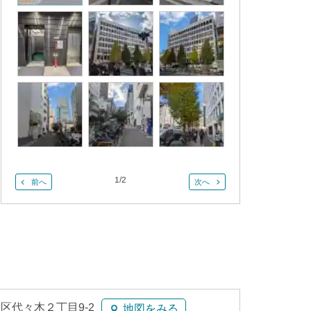
1
/
2
前へ
次へ
区代々木２丁目9-2
地図をみる