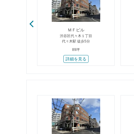
ヤビル
ＭＦビル
４丁目
渋谷区代々木１丁目
歩1分
代々木駅 徒歩5分
89坪
る
詳細を見る