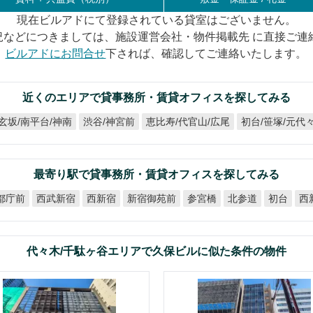
現在ビルアドにて登録されている貸室はございません。
況などにつきましては、施設運営会社・物件掲載先 に直接ご連
ビルアドにお問合せ
下されば、確認してご連絡いたします。
近くのエリアで貸事務所・賃貸オフィスを探してみる
玄坂/南平台/神南
恵比寿/代官山/広尾
初台/笹塚/元代
渋谷/神宮前
最寄り駅で貸事務所・賃貸オフィスを探してみる
西
新宿御苑前
西武新宿
都庁前
西新宿
参宮橋
北参道
初台
代々木/千駄ヶ谷エリアで久保ビルに似た条件の物件