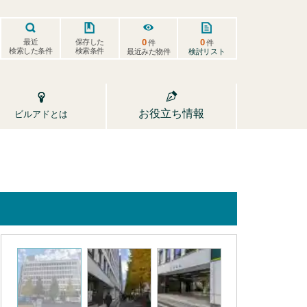
0
0
保存した
最近
件
件
検索した条件
検索条件
検討リスト
最近みた物件
お役立ち情報
ビルアドとは