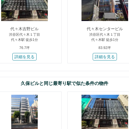
代々木吉野ビル
代々木センタービル
渋谷区代々木１丁目
渋谷区代々木１丁目
代々木駅 徒歩1分
代々木駅 徒歩1分
76.7坪
83.92坪
詳細を見る
詳細を見る
久保ビルと同じ最寄り駅で似た条件の物件