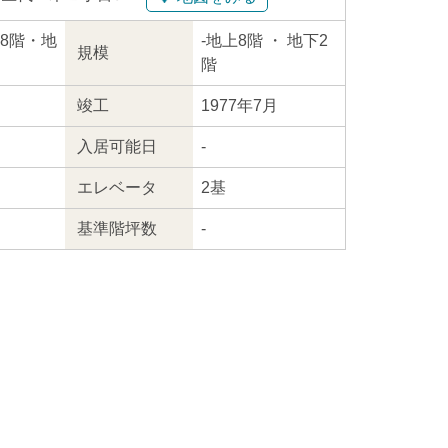
地上8階・地
-
地上8階
・ 地下2
規模
階
竣工
1977年7月
入居
可能日
-
エレ
ベータ
2基
基準階坪数
-