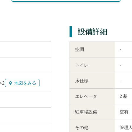
設備詳細
空調
-
トイレ
-
床仕様
-
-2
地図をみる
エレベータ
2 基
駐車場設備
空有
その他
管理人