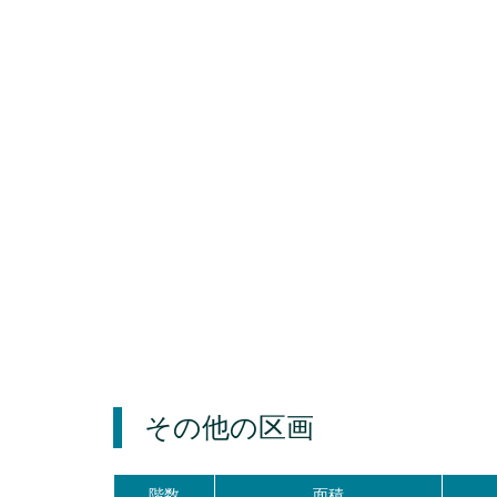
その他の区画
階数
面積