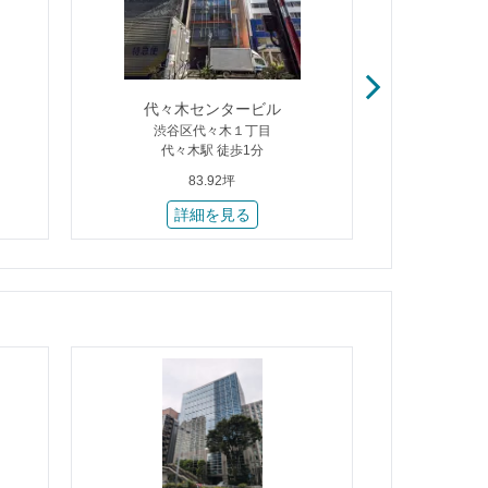
代々木センタービル
渋谷区代々木１丁目
渋谷
代々木駅 徒歩1分
代々
83.92坪
詳細を見る