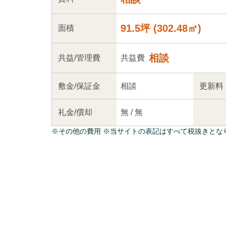
91.5坪
(
302.48
㎡)
面積
相談
共益
/管理
費
共益費
敷金/
保証金
相談
更新料
礼金/
償却
無
/
無
※
その他の費用
※当サイトの表記はすべて税抜きとな