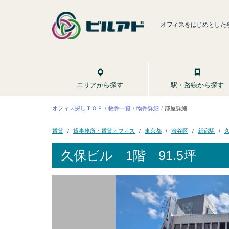
オフィスをはじめとした
駅・路線から探す
エリアから探す
オフィス探しＴＯＰ
物件一覧
物件詳細
部屋詳細
貸事務所・賃貸オフィス
東京都
渋谷区
新宿駅
賃貸
久保ビル
1階 91.5坪