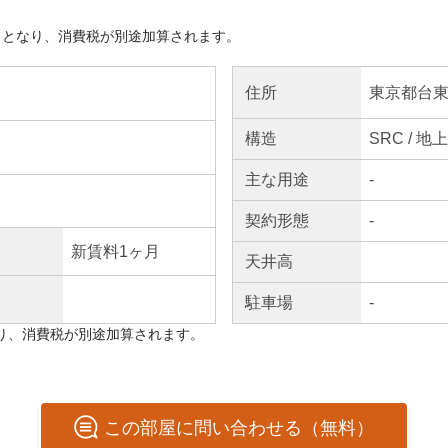
きとなり、消費税が別途加算されます。
東京都台東
住所
構造
SRC / 地
主な
用途
-
契約
形態
-
新賃料1ヶ月
天井高
駐車場
-
り、消費税が別途加算されます。
この
部屋
に問い合わせる（無料）