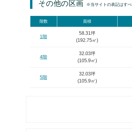
その他の区画
※当サイトの表記はすべ
階数
面積
58.31坪
1階
(
192.75
㎡)
32.03坪
4階
(
105.9
㎡)
32.03坪
5階
(
105.9
㎡)