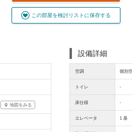
この
部屋
を検討リストに保存する
設備詳細
空調
個別
トイレ
-
床仕様
-
地図をみる
エレベータ
1 基