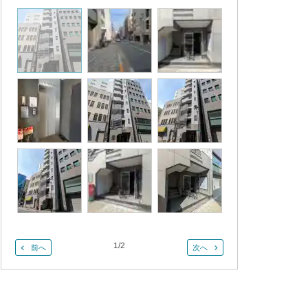
1
/
2
前へ
次へ