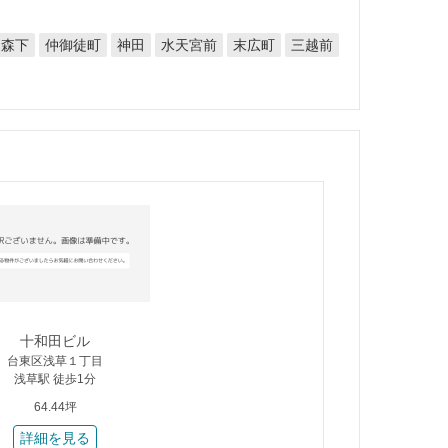
仲御徒町
水天宮前
末広町
三越前
森下
神田
十和田ビル
台東区浅草１丁目
浅草駅 徒歩1分
64.44坪
詳細を見る