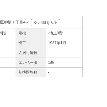
区柳橋１丁目4-2
地図をみる
上9階
規模
-
地上9階
竣工
1987年1月
入居
可能日
-
エレ
ベータ
1基
基準階坪数
-