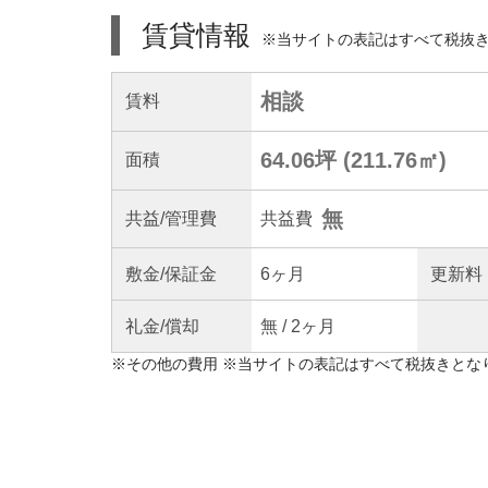
賃貸情報
※当サイトの表記はすべて税抜
相談
賃料
64.06坪
(
211.76
㎡)
面積
無
共益
/管理
費
共益費
敷金/
保証金
6ヶ月
更新料
礼金/
償却
無
/
2ヶ月
※
その他の費用
※当サイトの表記はすべて税抜きとな