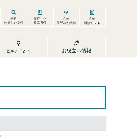
0
0
保存した
最近
件
件
検索した条件
検索条件
検討リスト
最近みた物件
お役立ち情報
ビルアドとは