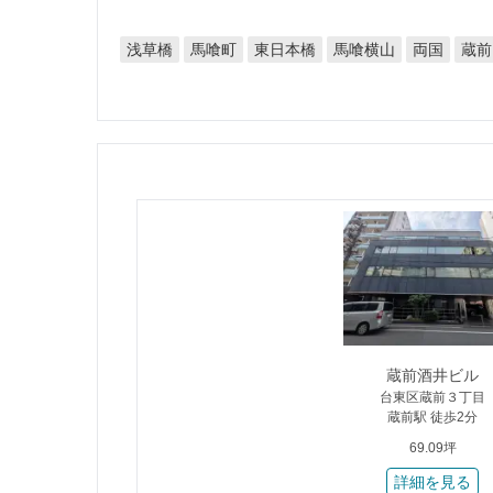
東日本橋
馬喰横山
浅草橋
馬喰町
両国
蔵前
蔵前酒井ビル
台東区蔵前３丁目
蔵前駅 徒歩2分
69.09坪
詳細を見る