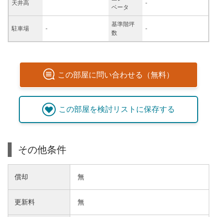
天井高
-
ベータ
基準階坪
駐車場
-
-
数
この
部屋
に問い合わせる（無料）
この
部屋
を検討リストに保存する
その他条件
償却
無
更新料
無