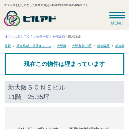
オフィスをはじめとした事業用賃貸不動産専門の最大の募集サイト
MENU
オフィス探しＴＯＰ
物件一覧
物件詳細
部屋詳細
貸事務所・賃貸オフィス
新大阪Ｓ
大阪市 淀川区
新大阪駅
大阪府
賃貸
現在この物件は埋まっています
新大阪ＳＯＮＥビル
11階 25.35坪