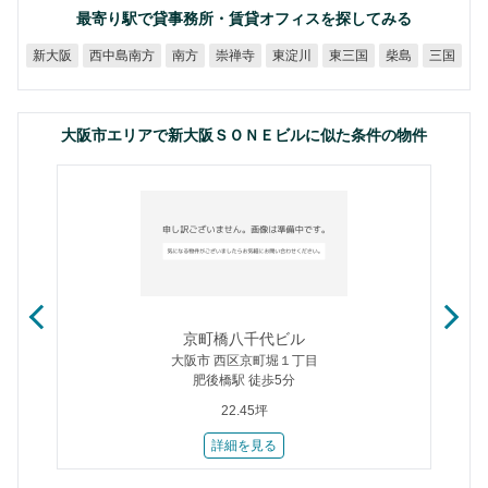
最寄り駅で貸事務所・賃貸オフィスを探してみる
西中島南方
新大阪
崇禅寺
東淀川
東三国
南方
柴島
三国
大阪市エリアで新大阪ＳＯＮＥビルに似た条件の物件
京町橋八千代ビル
大阪市 西区京町堀１丁目
肥後橋駅 徒歩5分
22.45坪
詳細を見る