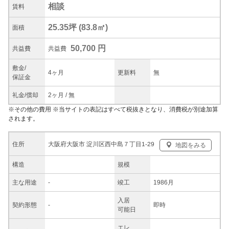
相談
賃料
25.35坪
(
83.8
㎡)
面積
50,700 円
共益
費
共益費
敷金/
4ヶ月
更新料
無
保証金
礼金/
償却
2ヶ月
/
無
※
その他の費用
※当サイトの表記はすべて税抜きとなり、消費税が別途加算
されます。
大阪府大阪市 淀川区西中島７丁目1-29
住所
地図をみる
構造
規模
主な
用途
-
竣工
1986月
入居
契約
形態
-
即時
可能日
エレ