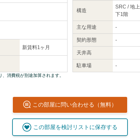
SRC / 
構造
下1階
主な
用途
-
契約
形態
-
新賃料1ヶ月
天井高
駐車場
-
り、消費税が別途加算されます。
この
部屋
に問い合わせる（無料）
この
部屋
を検討リストに保存する