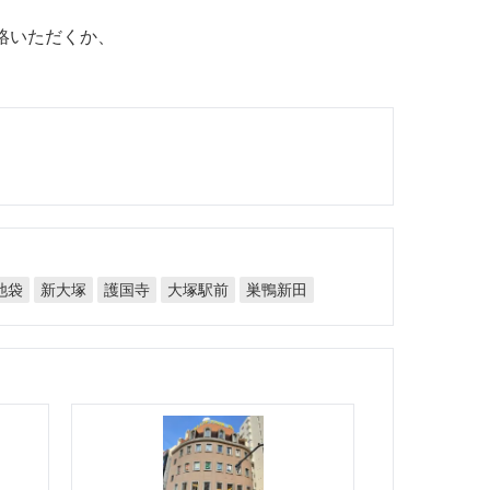
絡いただくか、
大塚駅前
巣鴨新田
池袋
新大塚
護国寺