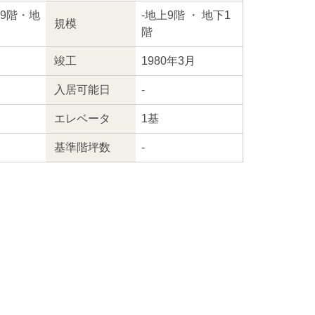
地上9階・地
-
地上9階
・ 地下1
規模
階
竣工
1980年3月
入居
可能日
-
エレ
ベータ
1基
基準階坪数
-