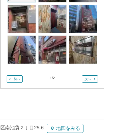
1
/
2
前へ
次へ
区南池袋２丁目25-6
地図をみる