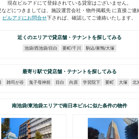
現在ビルアドにて登録されている貸室はございません。
況などにつきましては、施設運営会社・物件掲載先 に直接ご連
ビルアドにお問合せ
下されば、確認してご連絡いたします。
近くのエリアで貸店舗・テナントを探してみる
池袋/西池袋/目白
駒込/巣鴨/大塚
要町/千川
最寄り駅で貸店舗・テナントを探してみる
目
鬼子母神前
雑司が谷
学習院下
北
目白
向原
要町
大塚
南池袋/東池袋エリアで南日本ビルに似た条件の物件