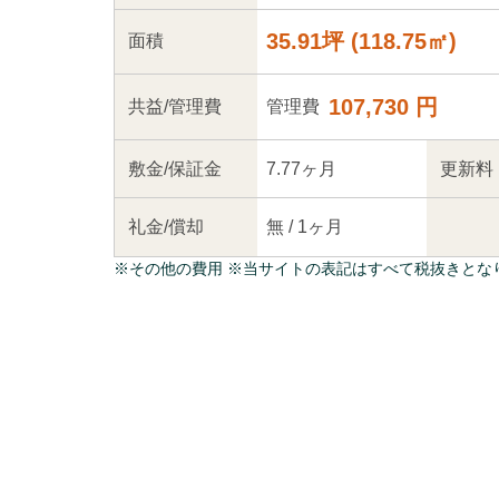
35.91坪
(
118.75
㎡)
面積
107,730 円
共益
/管理
費
管理費
敷金/
保証金
7.77ヶ月
更新料
礼金/
償却
無
/
1ヶ月
※
その他の費用
※当サイトの表記はすべて税抜きとな