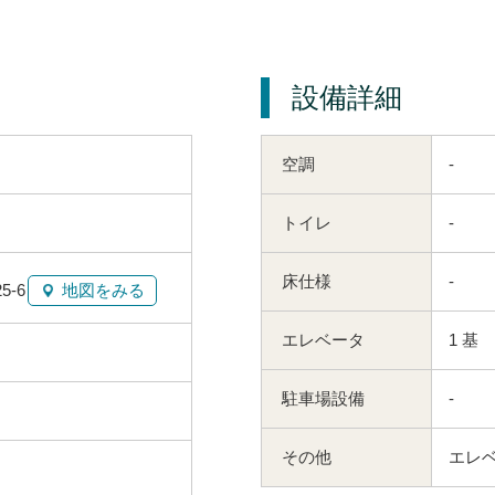
設備詳細
空調
-
トイレ
-
床仕様
-
-6
地図をみる
エレベータ
1 基
駐車場設備
-
その他
エレ