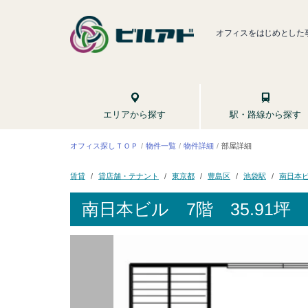
オフィスをはじめとした
駅・路線から探す
エリアから探す
オフィス探しＴＯＰ
物件一覧
物件詳細
部屋詳細
貸店舗・テナント
南日本
東京都
豊島区
池袋駅
賃貸
南日本ビル
7階 35.91坪