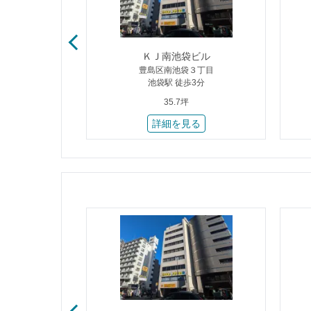
ル
ＫＪ南池袋ビル
１丁目
豊島区南池袋３丁目
3分
池袋駅 徒歩3分
35.7坪
る
詳細を見る