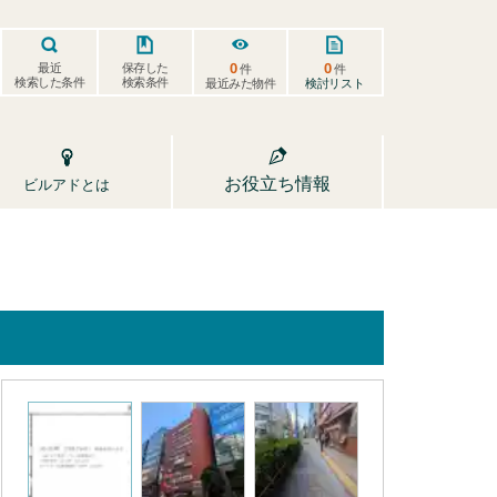
0
0
保存した
最近
件
件
検索した条件
検索条件
検討リスト
最近みた物件
お役立ち情報
ビルアドとは