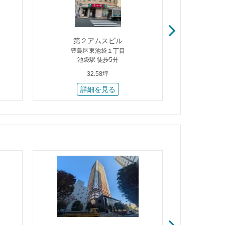
第２アムスビル
第
豊島区東池袋１丁目
豊島
池袋駅 徒歩5分
池
32.58坪
詳細を見る