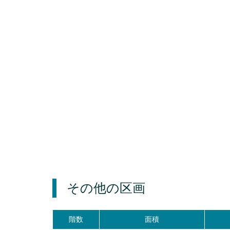
その他の区画
階数
面積