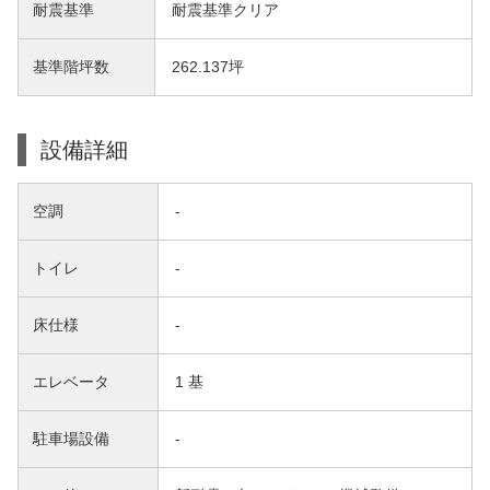
耐震基準
耐震基準クリア
基準階坪数
262.137坪
設備詳細
空調
-
トイレ
-
床仕様
-
エレベータ
1 基
駐車場設備
-