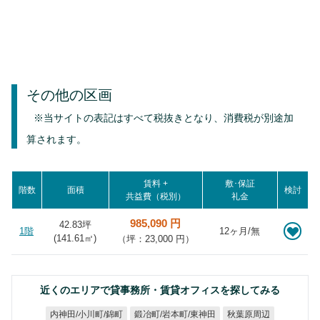
その他の区画
※当サイトの表記はすべて税抜きとなり、消費税が別途加
算されます。
賃料 +
敷･保証
階数
面積
検討
共益費（税別）
礼金
985,090 円
42.83坪
1階
12ヶ月/無
(
141.61
㎡)
（坪：23,000 円）
近くのエリアで貸事務所・賃貸オフィスを探してみる
鍛冶町/岩本町/東神田
内神田/小川町/錦町
秋葉原周辺