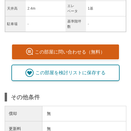
エレ
天井高
2.4m
1基
ベータ
基準階坪
駐車場
-
-
数
この
部屋
に問い合わせる（無料）
この
部屋
を検討リストに保存する
その他条件
償却
無
更新料
無