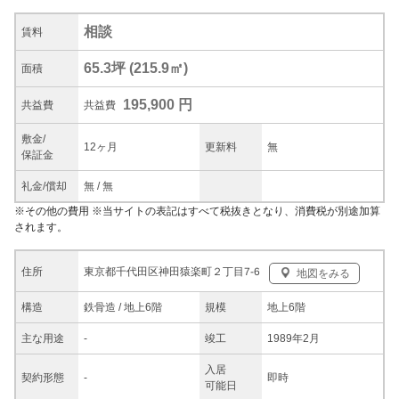
相談
賃料
65.3坪
(
215.9
㎡)
面積
195,900 円
共益
費
共益費
敷金/
12ヶ月
更新料
無
保証金
礼金/
償却
無
/
無
※
その他の費用
※当サイトの表記はすべて税抜きとなり、消費税が別途加算
されます。
東京都千代田区神田猿楽町２丁目7-6
住所
地図をみる
構造
鉄骨造 / 地上6階
規模
地上6階
主な
用途
-
竣工
1989年2月
入居
契約
形態
-
即時
可能日