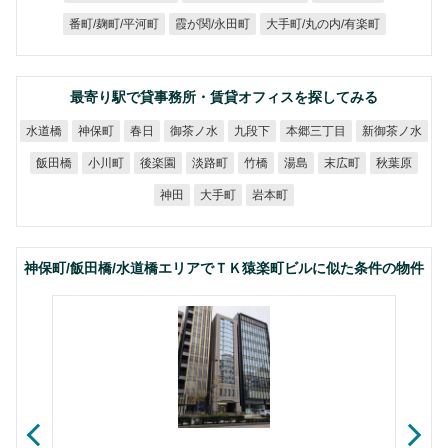
大手町/丸の内/有楽町
番町/麹町/平河町
霞が関/永田町
最寄り駅で貸事務所・賃貸オフィスを探してみる
本郷三丁目
新御茶ノ水
御茶ノ水
水道橋
神保町
九段下
春日
飯田橋
小川町
後楽園
淡路町
末広町
秋葉原
竹橋
湯島
大手町
岩本町
神田
神保町/飯田橋/水道橋エリアでＴＫ猿楽町ビルに似た条件の物件