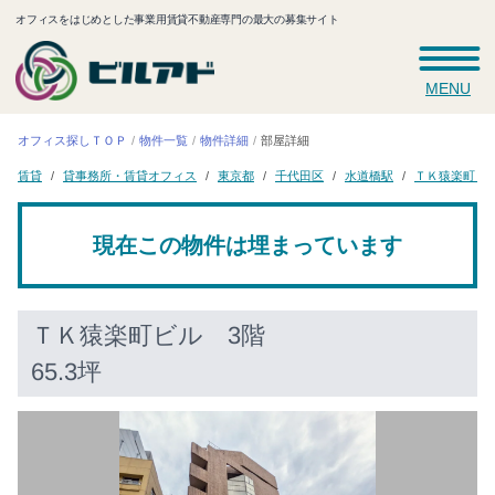
オフィスをはじめとした事業用賃貸不動産専門の最大の募集サイト
MENU
オフィス探しＴＯＰ
物件一覧
物件詳細
部屋詳細
貸事務所・賃貸オフィス
ＴＫ猿楽町ビ
千代田区
水道橋駅
東京都
賃貸
現在この物件は埋まっています
ＴＫ猿楽町ビル
3階
65.3坪