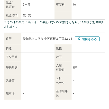
敷金/
6ヶ月
更新料
無
保証金
礼金/
償却
無
/
無
※
その他の費用
※当サイトの表記はすべて税抜きとなり、消費税が別途加算
されます。
愛知県名古屋市 中区東桜２丁目22-18
住所
地図をみる
構造
規模
主な
用途
-
竣工
入居
契約
形態
-
即時
可能日
エレ
天井高
-
ベータ
基準階坪
駐車場
-
-
数