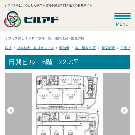
オフィスをはじめとした事業用賃貸不動産専門の最大の募集サイト
MENU
オフィス探しＴＯＰ
物件一覧
物件詳細
部屋詳細
貸事務所・賃貸オフィス
名古屋市 中区
新栄町駅
日興ビル
愛知県
賃貸
日興ビル
6階 22.7坪