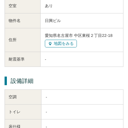
空室
あり
物件名
日興ビル
愛知県名古屋市 中区東桜２丁目22-18
住所
地図をみる
耐震基準
-
設備詳細
空調
-
トイレ
-
床仕様
-