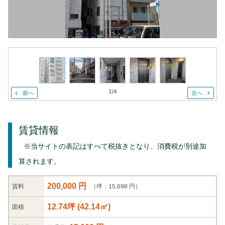
1
/
4
前へ
次へ
賃貸情報
※当サイトの表記はすべて税抜きとなり、消費税が別途加
算されます。
200,000 円
（坪：15,698 円）
賃料
12.74坪
(
42.14
㎡)
面積