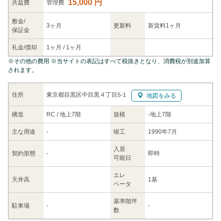
15,000 円
共益
費
管理費
敷金/
3ヶ月
更新料
新賃料1ヶ月
保証金
礼金/
償却
1ヶ月
/
1ヶ月
※
その他の費用
※当サイトの表記はすべて税抜きとなり、消費税が別途加算
されます。
東京都目黒区中目黒４丁目5-1
住所
地図をみる
構造
RC / 地上7階
規模
-
地上7階
主な
用途
-
竣工
1990年7月
入居
契約
形態
-
即時
可能日
エレ
天井高
1基
ベータ
基準階坪
駐車場
-
-
数