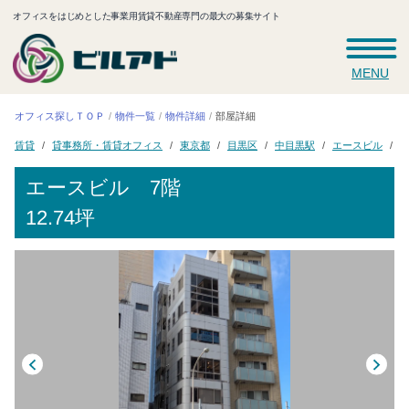
オフィスをはじめとした事業用賃貸不動産専門の最大の募集サイト
MENU
オフィス探しＴＯＰ
物件一覧
物件詳細
部屋詳細
貸事務所・賃貸オフィス
エースビル
中目黒駅
7
東京都
目黒区
賃貸
エースビル
7階
12.74坪