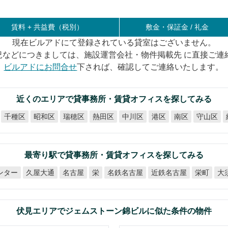
賃料 +
共益費（税別）
敷金・保証金 / 礼金
現在ビルアドにて登録されている貸室はございません。
況などにつきましては、施設運営会社・物件掲載先 に直接ご連
ビルアドにお問合せ
下されば、確認してご連絡いたします。
近くのエリアで貸事務所・賃貸オフィスを探してみる
千種区
昭和区
瑞穂区
熱田区
中川区
守山区
港区
南区
最寄り駅で貸事務所・賃貸オフィスを探してみる
ンター
名鉄名古屋
近鉄名古屋
久屋大通
大
名古屋
栄町
栄
伏見エリアでジェムストーン錦ビルに似た条件の物件