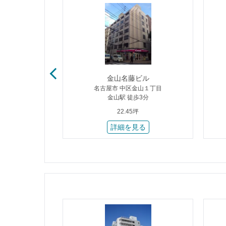
路ビル
金山名藤ビル
虎屋町
名古屋市 中区金山１丁目
歩1分
金山駅 徒歩3分
22.45坪
る
詳細を見る