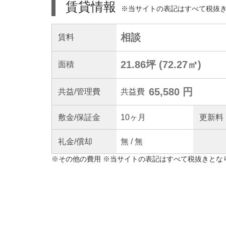
賃貸情報
※当サイトの表記はすべて税抜
相談
賃料
21.86坪
(
72.27
㎡)
面積
65,580 円
共益
/管理
費
共益費
敷金/
保証金
10ヶ月
更新料
礼金/
償却
無
/
無
※
その他の費用
※当サイトの表記はすべて税抜きとな