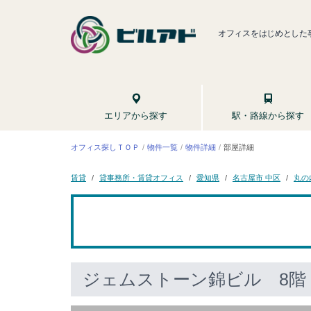
オフィスをはじめとした
駅・路線から探す
エリアから探す
オフィス探しＴＯＰ
物件一覧
物件詳細
部屋詳細
貸事務所・賃貸オフィス
名古屋市 中区
丸の
愛知県
賃貸
ジェムストーン錦ビル
8階 