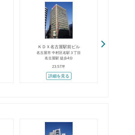
ＫＤＸ名古屋駅前ビル
Ｋ
名古屋市 中村区名駅３丁目
名古屋市
名古屋駅 徒歩4分
久屋
23.57坪
詳細を見る