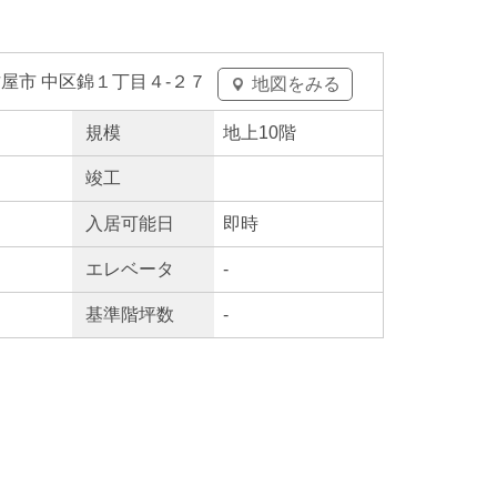
屋市 中区錦１丁目４-２７
地図をみる
規模
地上10階
竣工
入居
可能日
即時
エレ
ベータ
-
基準階坪数
-