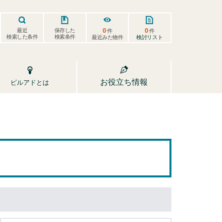
0
0
保存した
最近
件
件
検索した条件
検索条件
検討リスト
最近みた物件
お役立ち情報
ビルアドとは