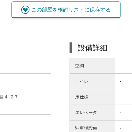
この
部屋
を検討リストに保存する
設備詳細
空調
-
トイレ
-
目４-２７
床仕様
-
エレベータ
-
駐車場設備
-