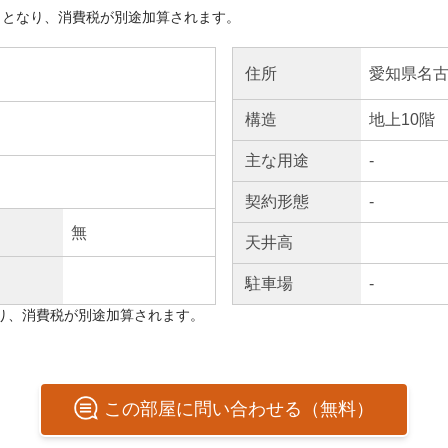
きとなり、消費税が別途加算されます。
愛知県名古
住所
構造
地上10階
主な
用途
-
契約
形態
-
無
天井高
駐車場
-
り、消費税が別途加算されます。
この
部屋
に問い合わせる（無料）