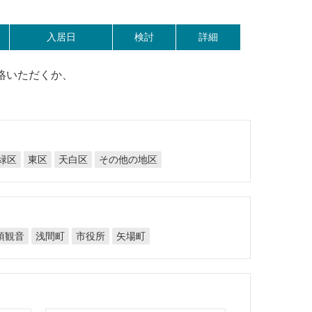
入居日
検討
詳細
絡いただくか、
その他の地区
天白区
緑区
東区
須観音
浅間町
市役所
矢場町