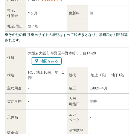
敷金/
5ヶ月
更新料
無
保証金
礼金/
償却
無
/
無
※
その他の費用
※当サイトの表記はすべて税抜きとなり、消費税が別途加算
されます。
大阪府大阪市 平野区平野本町５丁目14-20
住所
地図をみる
RC / 地上10階・地下1
構造
規模
-
地上10階
・ 地下1階
階
主な
用途
-
竣工
1992年4月
入居
契約
形態
-
即時
可能日
エレ
天井高
-
ベータ
基準階坪
駐車場
-
-