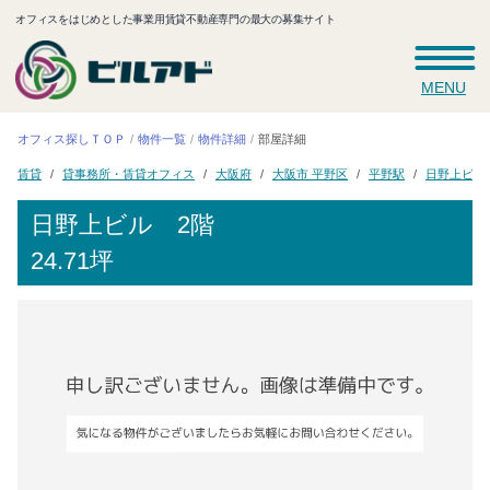
オフィスをはじめとした事業用賃貸不動産専門の最大の募集サイト
MENU
オフィス探しＴＯＰ
物件一覧
物件詳細
部屋詳細
貸事務所・賃貸オフィス
大阪市 平野区
日野上ビル
大阪府
平野駅
賃貸
日野上ビル
2階
24.71坪