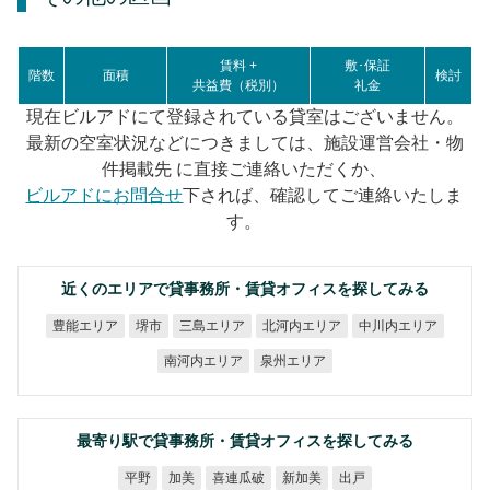
賃料 +
敷･保証
階数
面積
検討
共益費（税別）
礼金
現在ビルアドにて登録されている貸室はございません。
最新の空室状況などにつきましては、施設運営会社・物
件掲載先 に直接ご連絡いただくか、
ビルアドにお問合せ
下されば、確認してご連絡いたしま
す。
近くのエリアで貸事務所・賃貸オフィスを探してみる
北河内エリア
中川内エリア
豊能エリア
三島エリア
堺市
南河内エリア
泉州エリア
最寄り駅で貸事務所・賃貸オフィスを探してみる
喜連瓜破
新加美
平野
加美
出戸