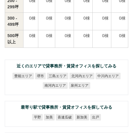
200 -
0
棟
0
棟
0
棟
0
棟
0
棟
0
棟
299坪
300 -
0
棟
0
棟
0
棟
0
棟
0
棟
0
棟
499坪
500坪
0
棟
0
棟
0
棟
0
棟
0
棟
0
棟
以上
近くのエリアで貸事務所・賃貸オフィスを探してみる
北河内エリア
中川内エリア
豊能エリア
三島エリア
堺市
南河内エリア
泉州エリア
最寄り駅で貸事務所・賃貸オフィスを探してみる
喜連瓜破
新加美
平野
加美
出戸