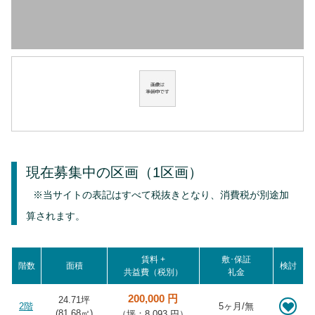
現在募集中の区画
（1区画）
※当サイトの表記はすべて税抜きとなり、消費税が別途加
算されます。
賃料 +
敷･保証
階数
面積
検討
共益費（税別）
礼金
200,000 円
24.71坪
2階
5ヶ月/無
(
81.68
㎡)
（坪：8,093 円）