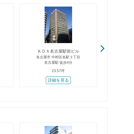
ＫＤＸ名古屋駅前ビル
Ｋ
名古屋市 中村区名駅３丁目
名古屋市
名古屋駅 徒歩4分
久屋
23.57坪
詳細を見る