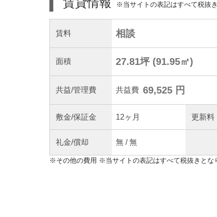
賃貸情報
※当サイトの表記はすべて税抜
相談
賃料
27.81坪
(
91.95
㎡)
面積
69,525 円
共益
/管理
費
共益費
敷金/
保証金
12ヶ月
更新料
礼金/
償却
無
/
無
※
その他の費用
※当サイトの表記はすべて税抜きとな