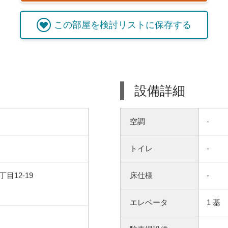
この
部屋
を検討リストに保存する
設備詳細
空調
-
トイレ
-
目12-19
床仕様
-
エレベータ
1 基