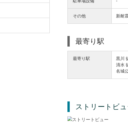
駐車場設備
-
その他
新耐震
最寄り駅
黒川 
最寄り駅
清水 
名城公
ストリートビュ