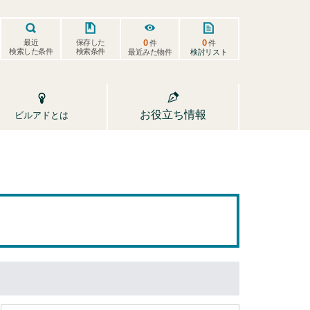
0
0
保存した
最近
件
件
検索した条件
検索条件
検討リスト
最近みた物件
お役立ち情報
ビルアドとは