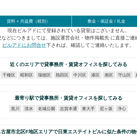
賃料 +
共益費（税別）
敷金・保証金 / 礼金
現在ビルアドにて登録されている貸室はございません。
況などにつきましては、施設運営会社・物件掲載先 に直接ご連
ビルアドにお問合せ
下されば、確認してご連絡いたします。
近くのエリアで貸事務所・賃貸オフィスを探してみる
千種区
昭和区
瑞穂区
熱田区
中川区
守山区
港区
南区
最寄り駅で貸事務所・賃貸オフィスを探してみる
名城公園
志賀本通
東大手
尼ヶ坂
黒川
清水
浄心
名古屋市北区F地区エリアで日東エステイトビルに似た条件の物