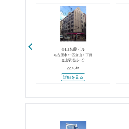
丸ビル
金山名藤ビル
悪王子町
名古屋市 中区金山１丁目
2分
金山駅 徒歩3分
22.45坪
る
詳細を見る