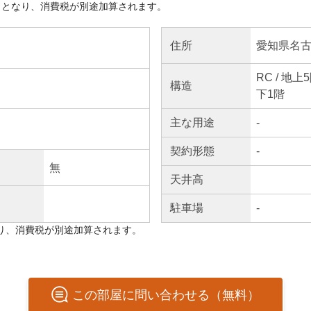
きとなり、消費税が別途加算されます。
愛知県名古
住所
RC / 地
構造
下1階
主な
用途
-
契約
形態
-
無
天井高
駐車場
-
り、消費税が別途加算されます。
この
部屋
に問い合わせる（無料）