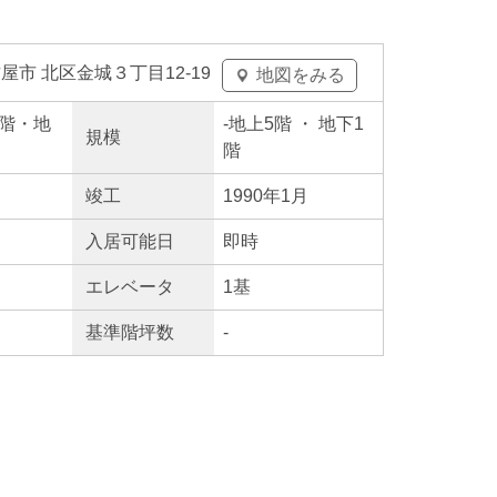
屋市 北区金城３丁目12-19
地図をみる
上5階・地
-
地上5階
・ 地下1
規模
階
竣工
1990年1月
入居
可能日
即時
エレ
ベータ
1基
基準階坪数
-