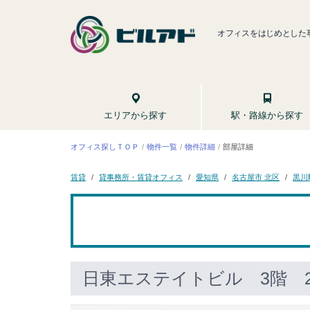
オフィスをはじめとした
駅・路線から探す
エリアから探す
オフィス探しＴＯＰ
物件一覧
物件詳細
部屋詳細
貸事務所・賃貸オフィス
名古屋市 北区
愛知県
黒川
賃貸
日東エステイトビル
3階 2