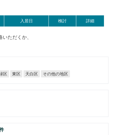
入居日
検討
詳細
絡いただくか、
その他の地区
天白区
緑区
東区
件