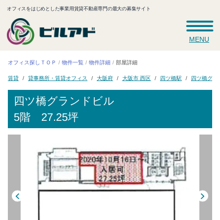
オフィスをはじめとした事業用賃貸不動産専門の最大の募集サイト
MENU
オフィス探しＴＯＰ
物件一覧
物件詳細
部屋詳細
貸事務所・賃貸オフィス
四ツ橋グラ
大阪市 西区
四ツ橋駅
大阪府
賃貸
四ツ橋グランドビル
5階 27.25坪