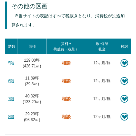
その他の区画
※当サイトの表記はすべて税抜きとなり、消費税が別途加
算されます。
賃料 +
敷･保証
階数
面積
検討
共益費（税別）
礼金
129.08坪
相談
5階
12ヶ月/無
(
426.71
㎡)
11.89坪
相談
6階
12ヶ月/無
(
39.3
㎡)
40.32坪
相談
7階
12ヶ月/無
(
133.29
㎡)
29.23坪
相談
8階
12ヶ月/無
(
96.62
㎡)