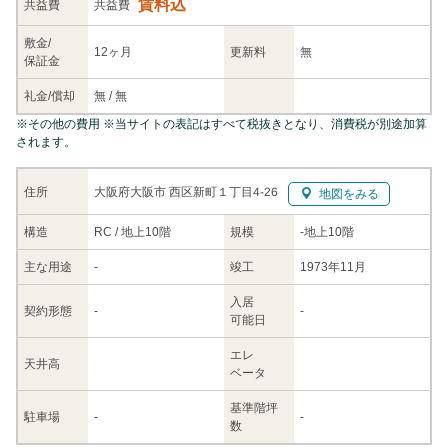
賃料込
共益
費
共益費
敷金/
12ヶ月
更新料
無
保証金
礼金/
償却
無
/
無
※
その他の費用
※当サイトの表記はすべて税抜きとなり、消費税が別途加算
されます。
大阪府大阪市 西区新町１丁目4-26
住所
地図をみる
構造
RC / 地上10階
規模
-
地上10階
主な
用途
-
竣工
1973年11月
入居
契約
形態
-
-
可能日
エレ
天井高
ベータ
基準階坪
駐車場
-
-
数