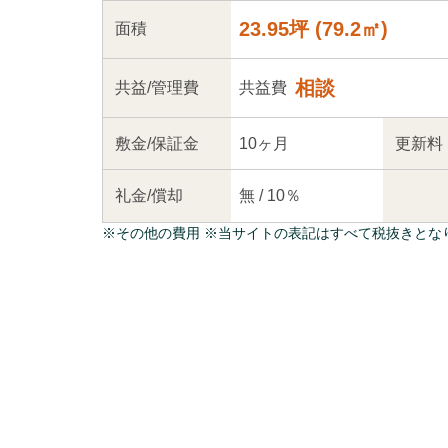
23.95坪
(
79.2
㎡)
面積
相談
共益
/管理
費
共益費
敷金/
保証金
10ヶ月
更新料
礼金/
償却
無
/
10％
※
その他の費用
※当サイトの表記はすべて税抜きとな