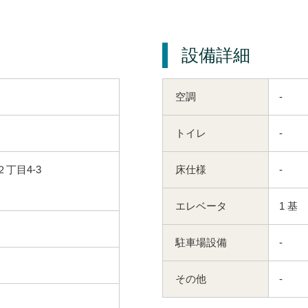
設備詳細
空調
-
トイレ
-
丁目4-3
床仕様
-
エレベータ
1 基
駐車場設備
-
その他
-