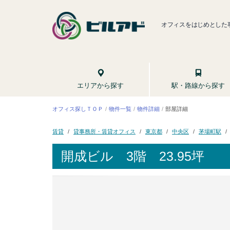
オフィスをはじめとした
駅・路線から探す
エリアから探す
オフィス探しＴＯＰ
物件一覧
物件詳細
部屋詳細
貸事務所・賃貸オフィス
茅場町駅
東京都
中央区
賃貸
開成ビル
3階 23.95坪