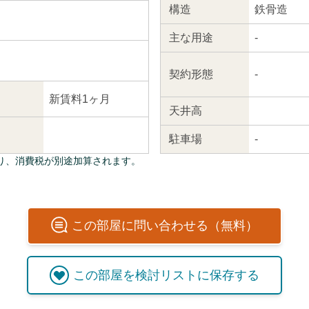
構造
鉄骨造
主な
用途
-
契約
形態
-
新賃料1ヶ月
天井高
駐車場
-
り、消費税が別途加算されます。
この
部屋
に問い合わせる（無料）
この
部屋
を検討リストに保存する