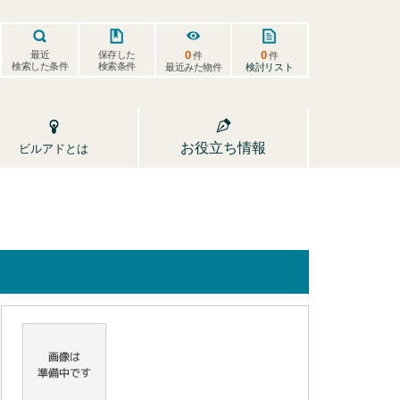
0
0
保存した
最近
件
件
検索した条件
検索条件
検討リスト
最近みた物件
お役立ち情報
ビルアドとは