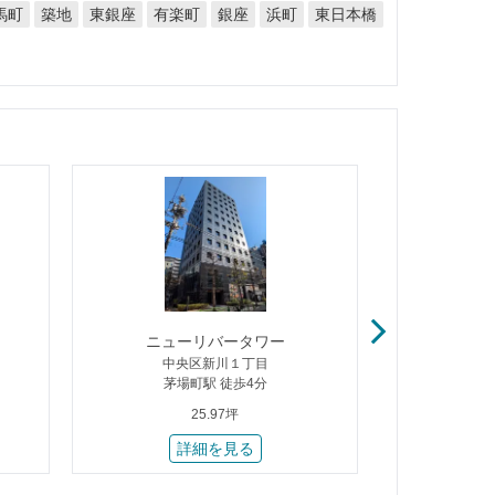
馬町
東日本橋
東銀座
有楽町
築地
銀座
浜町
ニューリバータワー
八
中央区新川１丁目
中
茅場町駅 徒歩4分
八丁
25.97坪
詳細を見る