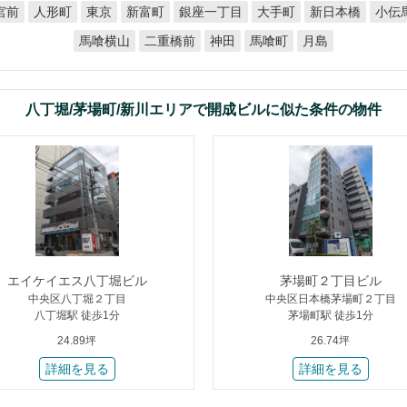
銀座一丁目
宮前
新日本橋
小伝
人形町
新富町
大手町
東京
馬喰横山
二重橋前
馬喰町
神田
月島
八丁堀/茅場町/新川エリアで開成ビルに似た条件の物件
エイケイエス八丁堀ビル
茅場町２丁目ビル
中央区八丁堀２丁目
中央区日本橋茅場町２丁目
八丁堀駅 徒歩1分
茅場町駅 徒歩1分
24.89坪
26.74坪
詳細を見る
詳細を見る