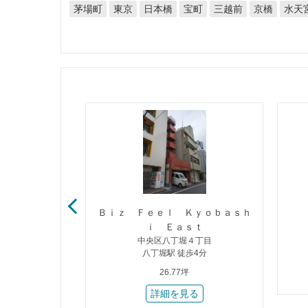
水天
茅場町
日本橋
三越前
東京
宝町
京橋
八丁堀ビル
Ｂｉｚ Ｆｅｅｌ Ｋｙｏｂａｓｈ
２丁目
ｉ Ｅａｓｔ
歩2分
中央区八丁堀４丁目
八丁堀駅 徒歩4分
26.77坪
る
詳細を見る