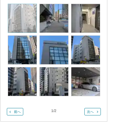
1
/
2
前へ
次へ