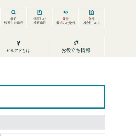
0
0
保存した
最近
件
件
検索した条件
検索条件
検討リスト
最近みた物件
お役立ち情報
ビルアドとは