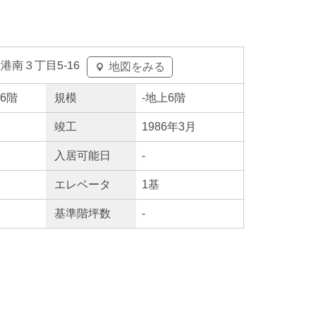
港南３丁目5-16
地図をみる
上6階
規模
-
地上6階
竣工
1986年3月
入居
可能日
-
エレ
ベータ
1基
基準階坪数
-