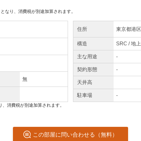
きとなり、消費税が別途加算されます。
東京都港区
住所
構造
SRC / 地
主な
用途
-
契約
形態
-
無
天井高
駐車場
-
り、消費税が別途加算されます。
この
部屋
に問い合わせる（無料）