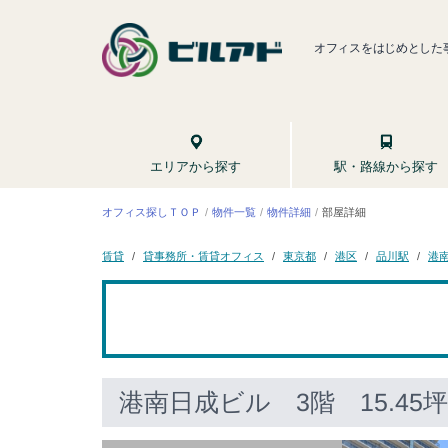
オフィスをはじめとした
駅・路線から探す
エリアから探す
オフィス探しＴＯＰ
物件一覧
物件詳細
部屋詳細
貸事務所・賃貸オフィス
港
東京都
品川駅
賃貸
港区
港南日成ビル
3階 15.45