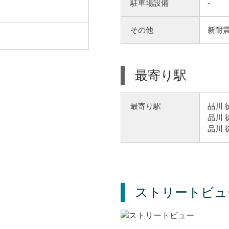
駐車場設備
-
その他
新耐震
最寄り駅
品川 
最寄り駅
品川 
品川 
ストリートビュ