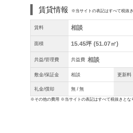
賃貸情報
※当サイトの表記はすべて税抜
相談
賃料
15.45坪
(
51.07
㎡)
面積
相談
共益
/管理
費
共益費
敷金/
保証金
相談
更新料
礼金/
償却
無
/
無
※
その他の費用
※当サイトの表記はすべて税抜きとな