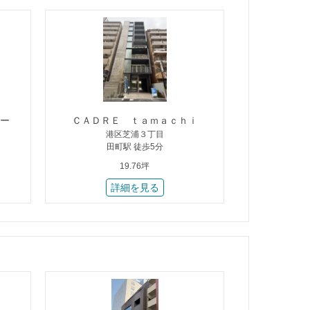
ー
ＣＡＤＲＥ ｔａｍａｃｈｉ
港区芝浦３丁目
田町駅 徒歩5分
19.76坪
詳細を見る