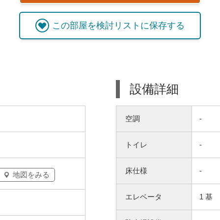
この
部屋
を検討リストに保存する
設備詳細
空調
-
トイレ
-
床仕様
-
地図をみる
エレベータ
1 基