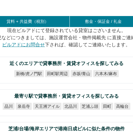
賃料 +
共益費（税別）
敷金・保証金 / 礼金
現在ビルアドにて登録されている貸室はございません。
況などにつきましては、施設運営会社・物件掲載先 に直接ご連
ビルアドにお問合せ
下されば、確認してご連絡いたします。
近くのエリアで貸事務所・賃貸オフィスを探してみる
新橋/虎ノ門駅
六本木/麻布
田町駅周辺
赤坂/青山
最寄り駅で貸事務所・賃貸オフィスを探してみる
天王洲アイル
芝浦ふ頭
泉岳寺
北品川
高輪台
品川
田町
芝浦/台場/海岸エリアで港南日成ビルに似た条件の物件