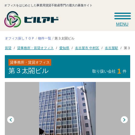
オフィスをはじめとした事業用賃貸不動産専門の最大の募集サイト
MENU
オフィス探しＴＯＰ
第３太閤ビル
物件一覧
貸事務所・賃貸オフィス
名古屋市 中村区
第３太
名古屋駅
愛知県
賃貸
貸事務所・賃貸オフィス
第３太閤ビル
1
取り扱い会社
件