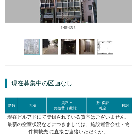
外観写真１
現在募集中の区画
なし
賃料 +
敷･保証
階数
面積
検討
共益費（税別）
礼金
現在ビルアドにて登録されている貸室はございません。
最新の空室状況などにつきましては、施設運営会社・物
件掲載先 に直接ご連絡いただくか、