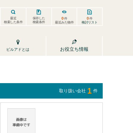
0
0
保存した
最近
件
件
検索した条件
検索条件
検討リスト
最近みた物件
お役立ち情報
ビルアドとは
1
取り扱い会社
件