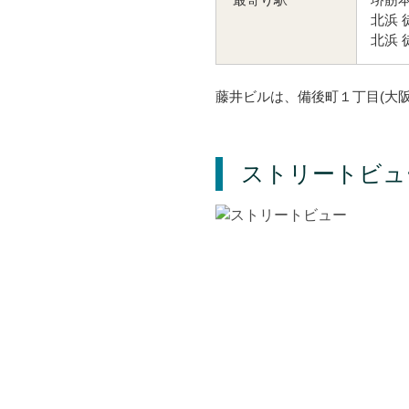
北浜 
北浜 
藤井ビルは、備後町１丁目(大阪
ストリートビュ