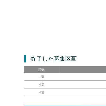
終了した募集区画
階数
1階
4階
4階