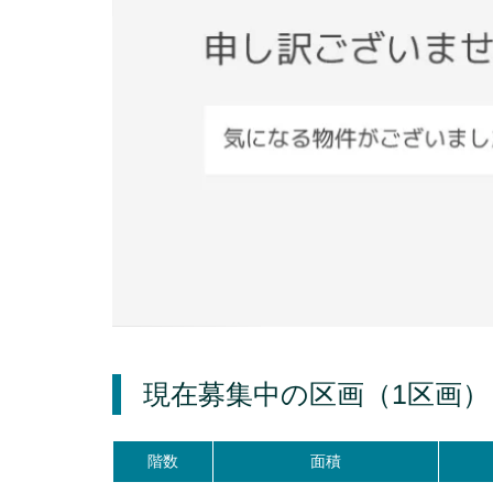
現在募集中の区画
（1区画）
階数
面積