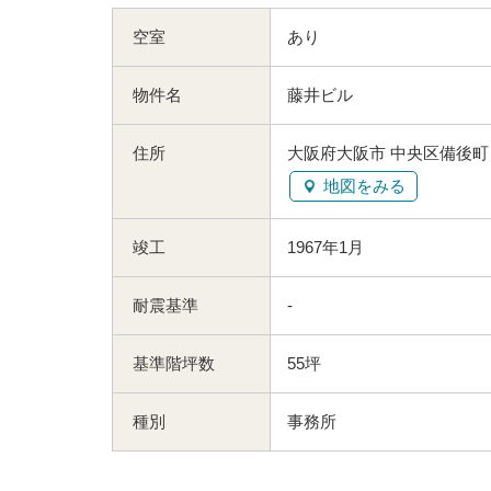
空室
あり
物件名
藤井ビル
住所
大阪府大阪市 中央区備後町１
地図をみる
竣工
1967年1月
耐震基準
-
基準階坪数
55坪
種別
事務所