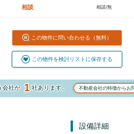
相談
相談/無
この
物件
に問い合わせる（無料）
この
物件
を検討リストに保存する
1
う会社が
社あります。
不動産会社の特徴からお
設備詳細