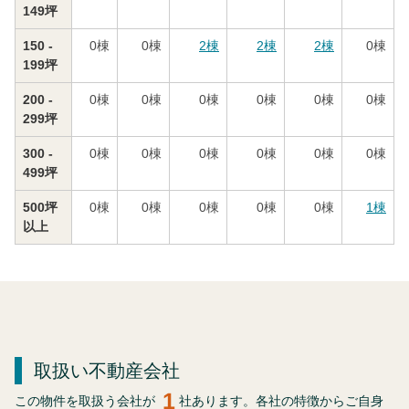
149坪
150 -
0
棟
0
棟
2
棟
2
棟
2
棟
0
棟
199坪
200 -
0
棟
0
棟
0
棟
0
棟
0
棟
0
棟
299坪
300 -
0
棟
0
棟
0
棟
0
棟
0
棟
0
棟
499坪
500坪
0
棟
0
棟
0
棟
0
棟
0
棟
1
棟
以上
取扱い不動産会社
1
この物件を取扱う会社が
社あります。各社の特徴からご自身