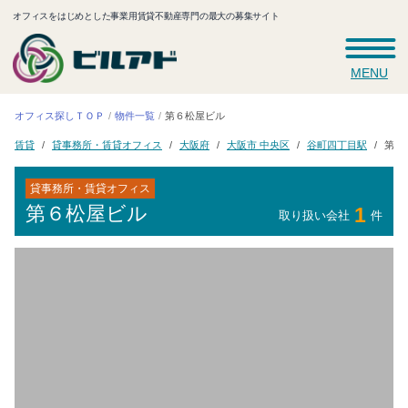
オフィスをはじめとした事業用賃貸不動産専門の最大の募集サイト
MENU
オフィス探しＴＯＰ
第６松屋ビル
物件一覧
貸事務所・賃貸オフィス
大阪市 中央区
谷町四丁目駅
第６
大阪府
賃貸
貸事務所・賃貸オフィス
第６松屋ビル
1
取り扱い会社
件