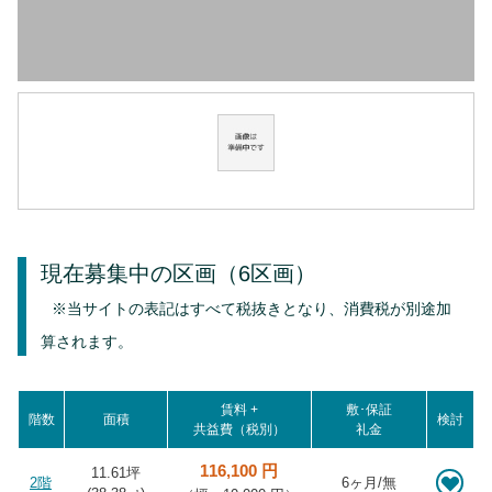
現在募集中の区画
（6区画）
※当サイトの表記はすべて税抜きとなり、消費税が別途加
算されます。
賃料 +
敷･保証
階数
面積
検討
共益費（税別）
礼金
116,100 円
11.61坪
2階
6ヶ月/無