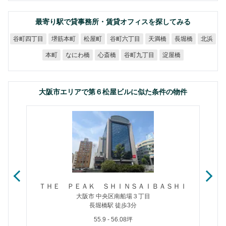
最寄り駅で貸事務所・賃貸オフィスを探してみる
谷町四丁目
谷町六丁目
堺筋本町
松屋町
天満橋
長堀橋
北浜
谷町九丁目
なにわ橋
心斎橋
淀屋橋
本町
大阪市エリアで第６松屋ビルに似た条件の物件
ＴＨＥ ＰＥＡＫ ＳＨＩＮＳＡＩＢＡＳＨＩ
大阪市 中央区南船場３丁目
長堀橋駅 徒歩3分
55.9 - 56.08坪