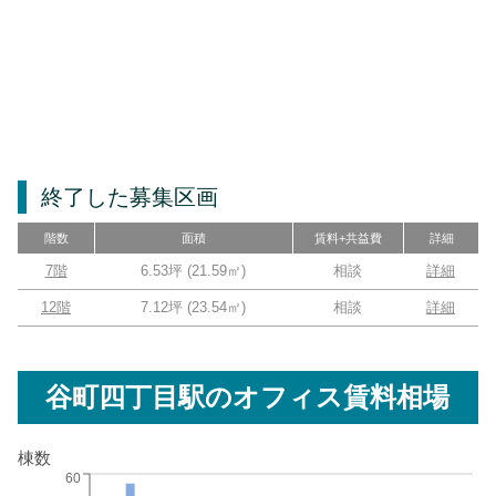
終了した募集区画
階数
面積
賃料+共益費
詳細
7階
6.53坪
(
21.59
㎡)
相談
詳細
12階
7.12坪
(
23.54
㎡)
相談
詳細
谷町四丁目駅
のオフィス賃料相場
棟数
60