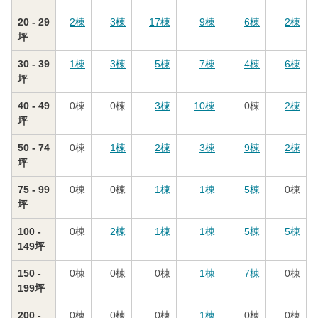
20 - 29
2
棟
3
棟
17
棟
9
棟
6
棟
2
棟
坪
30 - 39
1
棟
3
棟
5
棟
7
棟
4
棟
6
棟
坪
40 - 49
0
棟
0
棟
3
棟
10
棟
0
棟
2
棟
坪
50 - 74
0
棟
1
棟
2
棟
3
棟
9
棟
2
棟
坪
75 - 99
0
棟
0
棟
1
棟
1
棟
5
棟
0
棟
坪
100 -
0
棟
2
棟
1
棟
1
棟
5
棟
5
棟
149坪
150 -
0
棟
0
棟
0
棟
1
棟
7
棟
0
棟
199坪
200 -
0
棟
0
棟
0
棟
1
棟
0
棟
0
棟