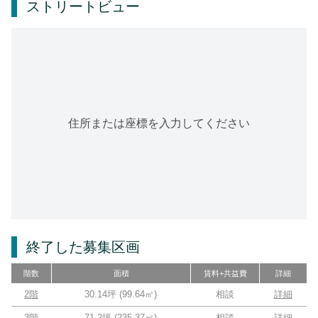
ストリートビュー
住所または座標を入力してください
終了した募集区画
階数
面積
賃料+共益費
詳細
2階
30.14坪
(
99.64
㎡)
相談
詳細
3階
71.2坪
(
235.37
㎡)
相談
詳細