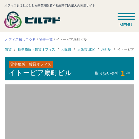
オフィスをはじめとした事業用賃貸不動産専門の最大の募集サイト
MENU
オフィス探しＴＯＰ
イトーピア扇町ビル
物件一覧
貸事務所・賃貸オフィス
イトーピア扇
大阪市 北区
大阪府
扇町駅
賃貸
貸事務所・賃貸オフィス
イトーピア扇町ビル
1
取り扱い会社
件