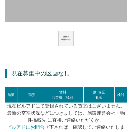
現在募集中の区画
なし
賃料 +
敷･保証
階数
面積
検討
共益費（税別）
礼金
現在ビルアドにて登録されている貸室はございません。
最新の空室状況などにつきましては、施設運営会社・物
件掲載先 に直接ご連絡いただくか、
ビルアドにお問合せ
下されば、確認してご連絡いたしま