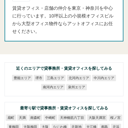
賃貸オフィス・店舗の仲介を東京・神奈川を中心
に行っています。10坪以上の小規模オフィスビル
から大型オフィス物件ならアットオフィスにお任
せください。
近くのエリアで貸事務所・賃貸オフィスを探してみる
北河内エリア
中川内エリア
豊能エリア
三島エリア
堺市
南河内エリア
泉州エリア
最寄り駅で貸事務所・賃貸オフィスを探してみる
天神橋筋六丁目
大阪天満宮
南森町
中崎町
桜ノ宮
扇町
天満
大阪梅田
なにわ橋
東梅田
北新地
大江橋
大阪
都島
北浜