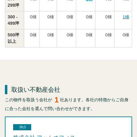
299坪
300 -
0
棟
0
棟
0
棟
0
棟
0
棟
1
棟
499坪
500坪
0
棟
0
棟
0
棟
0
棟
0
棟
0
棟
以上
取扱い不動産会社
1
この物件を取扱う会社が
社あります。各社の特徴からご自身
に合った会社を選んで問い合わせができます。
仲介