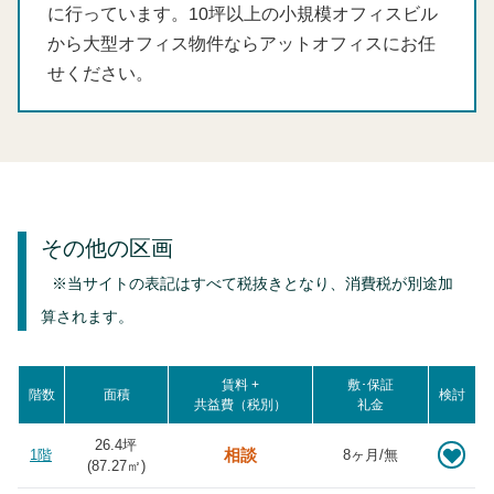
に行っています。10坪以上の小規模オフィスビル
から大型オフィス物件ならアットオフィスにお任
せください。
その他の区画
※当サイトの表記はすべて税抜きとなり、消費税が別途加
算されます。
賃料 +
敷･保証
階数
面積
検討
共益費（税別）
礼金
26.4坪
相談
1階
8ヶ月/無
(
87.27
㎡)