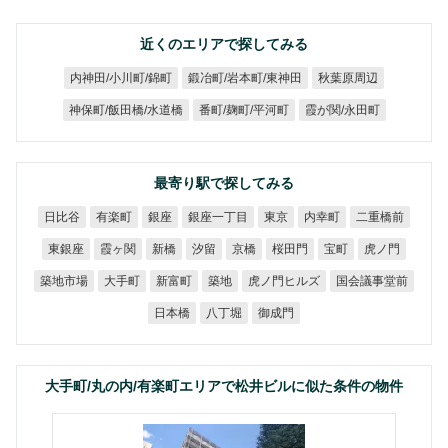
近くのエリアで探してみる
鍛冶町/岩本町/東神田
内神田/小川町/錦町
秋葉原周辺
神保町/飯田橋/水道橋
番町/麹町/平河町
霞が関/永田町
最寄り駅で探してみる
銀座一丁目
二重橋前
日比谷
有楽町
内幸町
銀座
東京
東銀座
霞ヶ関
桜田門
虎ノ門
新橋
汐留
京橋
宝町
虎ノ門ヒルズ
国会議事堂前
築地市場
大手町
新富町
築地
日本橋
八丁堀
御成門
大手町/丸の内/有楽町エリアで松井ビルに似た条件の物件