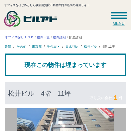
オフィスをはじめとした事業用賃貸不動産専門の最大の募集サイト
MENU
オフィス探しＴＯＰ
物件一覧
物件詳細
部屋詳細
千代田区
日比谷駅
松井ビル
その他
東京都
4階 11坪
賃貸
現在この物件は埋まっています
松井ビル
4階 11坪
1
取り扱い会社
件