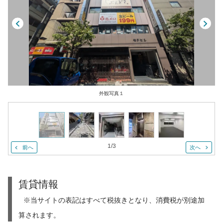
外観写真１
1
/
3
前へ
次へ
賃貸情報
※当サイトの表記はすべて税抜きとなり、消費税が別途加
算されます。