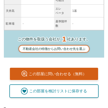
可能日
エレ
天井高
1基
ベータ
基準階坪
駐車場
-
-
数
1
この物件を取扱う会社が
社あります。
不動産会社の特徴からお問い合わせ先を選ぶ
この
部屋
に問い合わせる（無料）
この
部屋
を検討リストに保存する