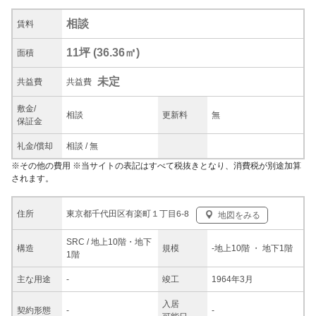
相談
賃料
11坪
(
36.36
㎡)
面積
未定
共益
費
共益費
敷金/
相談
更新料
無
保証金
礼金/
償却
相談
/
無
※
その他の費用
※当サイトの表記はすべて税抜きとなり、消費税が別途加算
されます。
東京都千代田区有楽町１丁目6-8
住所
地図をみる
SRC / 地上10階・地下
構造
規模
-
地上10階
・ 地下1階
1階
主な
用途
-
竣工
1964年3月
入居
契約
形態
-
-