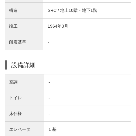
構造
SRC / 地上10階・地下1階
竣工
1964年3月
耐震基準
-
設備詳細
空調
-
トイレ
-
床仕様
-
エレベータ
1 基