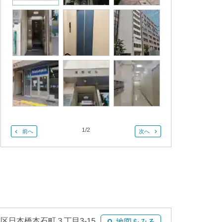
1
/
2
前へ
次へ
区日本橋本石町３丁目3-15
地図をみる