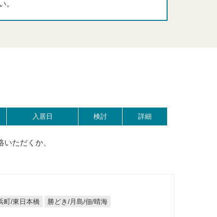
い。
入居日
検討
詳細
絡いただくか、
浜町/東日本橋
勝どき/月島/佃/晴海