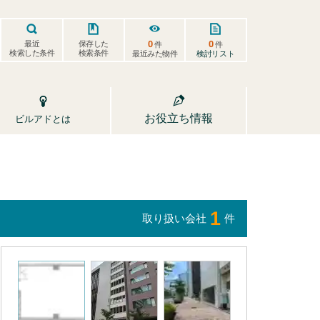
0
0
保存した
最近
件
件
検索した条件
検索条件
検討リスト
最近みた物件
お役立ち情報
ビルアドとは
1
取り扱い会社
件