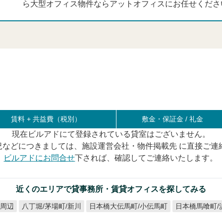
ら大型オフィス物件ならアットオフィスにお任せくださ
賃料 +
共益費（税別）
敷金・保証金 / 礼金
現在ビルアドにて登録されている貸室はございません。
況などにつきましては、施設運営会社・物件掲載先 に直接ご連
ビルアドにお問合せ
下されば、確認してご連絡いたします。
近くのエリアで貸事務所・賃貸オフィスを探してみる
日本橋馬喰町/
日本橋大伝馬町/小伝馬町
八丁堀/茅場町/新川
駅周辺