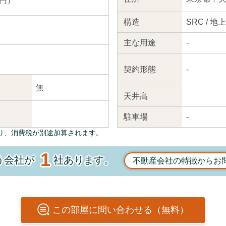
 円）
構造
SRC / 地
主な
用途
-
契約
形態
-
無
天井高
駐車場
-
り、消費税が別途加算されます。
1
う会社が
社あります。
不動産会社の特徴からお
この
部屋
に問い合わせる（無料）