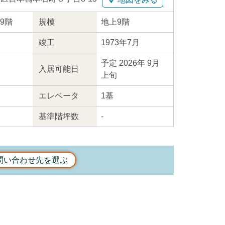
上9階
規模
地上9階
竣工
1973年7月
予定 2026年 9月
入居
可能日
上旬
エレ
ベータ
1基
基準階坪数
-
問い合わせ先を選ぶ