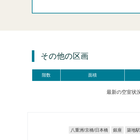
その他の区画
階数
面積
最新の空室状
八重洲/京橋/日本橋
築地
銀座