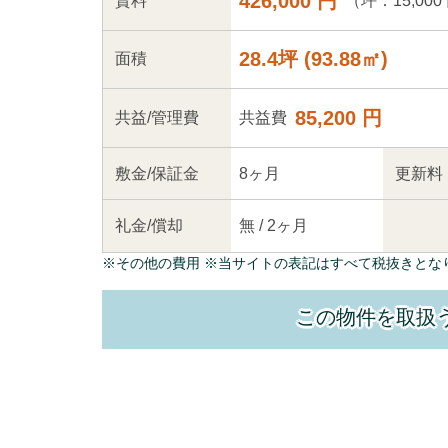
426,000 円
（坪：15,000
賃料
28.4坪
(
93.88
㎡)
面積
85,200 円
共益
/管理
費
共益費
敷金/
保証金
8ヶ月
更新料
礼金/
償却
無
/
2ヶ月
※
その他の費用
※当サイトの表記はすべて税抜きとな
この物件を取扱