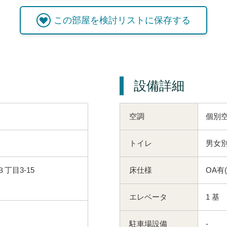
この
部屋
を検討リストに保存する
設備詳細
空調
個別
トイレ
男女別
丁目3-15
床仕様
OA有
エレベータ
1 基
駐車場設備
-