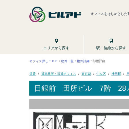
オフィスをはじめとした
駅・路線から探す
エリアから探す
オフィス探しＴＯＰ
物件一覧
物件詳細
部屋詳細
貸事務所・賃貸オフィス
東京都
中央区
神田駅
賃貸
日銀前 田所ビル
7階 28.