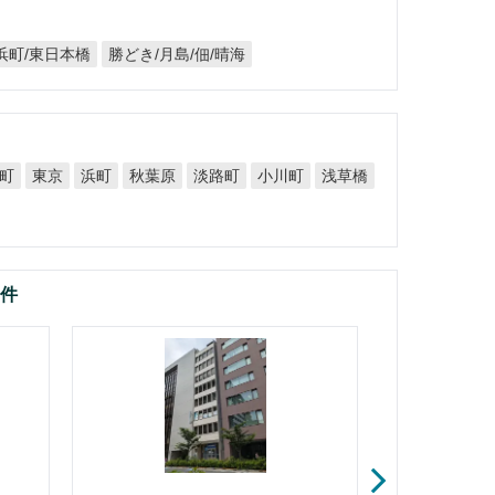
浜町/東日本橋
勝どき/月島/佃/晴海
町
秋葉原
淡路町
小川町
浅草橋
東京
浜町
物件