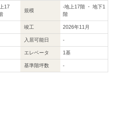
上17
-
地上17階
・ 地下1
規模
階
階
竣工
2026年11月
入居
可能日
-
エレ
ベータ
1基
基準階坪数
-