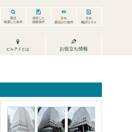
0
0
保存した
最近
件
件
検索した条件
検索条件
検討リスト
最近みた物件
お役立ち情報
ビルアドとは