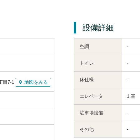
設備詳細
空調
-
トイレ
-
床仕様
-
目7-1
地図をみる
エレベータ
1 基
駐車場設備
-
その他
-