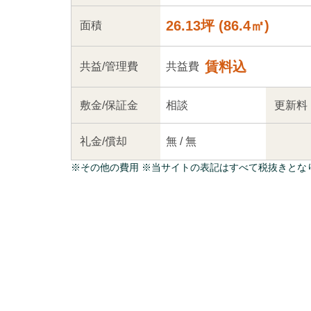
26.13坪
(
86.4
㎡)
面積
賃料込
共益
/管理
費
共益費
敷金/
保証金
相談
更新料
礼金/
償却
無
/
無
※
その他の費用
※当サイトの表記はすべて税抜きとな