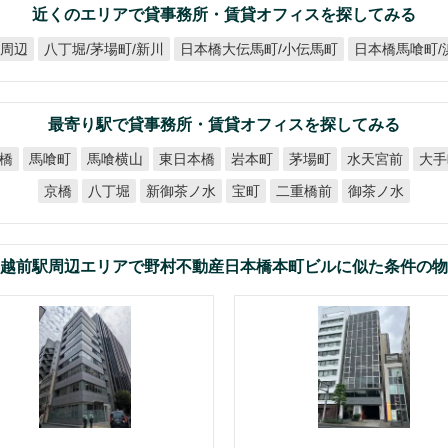
近くのエリアで貸事務所・賃貸オフィスを探してみる
日本橋馬喰町/
日本橋大伝馬町/小伝馬町
八丁堀/茅場町/新川
駅周辺
最寄り駅で貸事務所・賃貸オフィスを探してみる
馬喰横山
東日本橋
水天宮前
橋
馬喰町
岩本町
茅場町
大手
新御茶ノ水
二重橋前
御茶ノ水
八丁堀
京橋
宝町
越前駅周辺エリアで野村不動産日本橋本町ビルに似た条件の