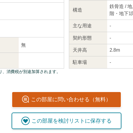
鉄骨造 / 地
構造
階・地下1
主な
用途
-
契約
形態
-
無
天井高
2.8m
駐車場
-
り、消費税が別途加算されます。
この
部屋
に問い合わせる（無料）
この
部屋
を検討リストに保存する