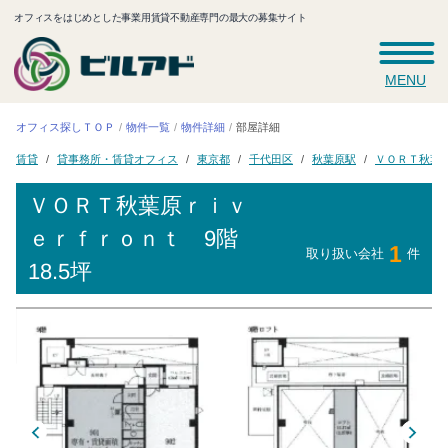
オフィスをはじめとした事業用賃貸不動産専門の最大の募集サイト
MENU
オフィス探しＴＯＰ
物件一覧
物件詳細
部屋詳細
ＶＯＲＴ秋葉
貸事務所・賃貸オフィス
千代田区
秋葉原駅
東京都
賃貸
ＶＯＲＴ秋葉原ｒｉｖ
ｅｒｆｒｏｎｔ
9階
1
取り扱い会社
件
18.5坪