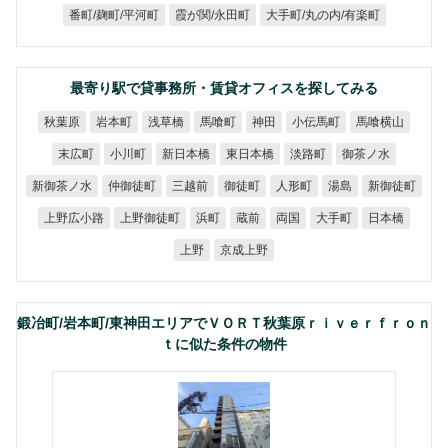
大手町/丸の内/有楽町
番町/麹町/平河町
霞が関/永田町
最寄り駅で貸事務所・賃貸オフィスを探してみる
小伝馬町
馬喰横山
秋葉原
岩本町
浅草橋
馬喰町
神田
新日本橋
東日本橋
御茶ノ水
末広町
小川町
淡路町
新御茶ノ水
仲御徒町
新御徒町
三越前
御徒町
人形町
湯島
上野広小路
上野御徒町
大手町
日本橋
浜町
蔵前
両国
京成上野
上野
鍛冶町/岩本町/東神田エリアでＶＯＲＴ秋葉原ｒｉｖｅｒｆｒｏｎ
ｔに似た条件の物件