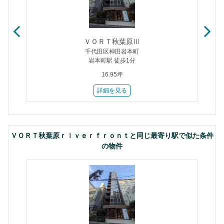
ＶＯＲＴ秋葉原Ⅲ
千代田区神田岩本町
岩本町駅 徒歩1分
16.95坪
詳細を見る
ＶＯＲＴ秋葉原ｒｉｖｅｒｆｒｏｎｔと同じ最寄り駅で似た条件
の物件