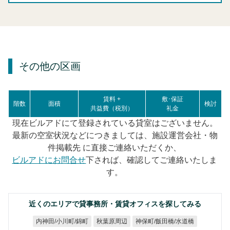
その他の区画
賃料 +
敷･保証
階数
面積
検討
共益費（税別）
礼金
現在ビルアドにて登録されている貸室はございません。
最新の空室状況などにつきましては、施設運営会社・物
件掲載先 に直接ご連絡いただくか、
ビルアドにお問合せ
下されば、確認してご連絡いたしま
す。
近くのエリアで貸事務所・賃貸オフィスを探してみる
神保町/飯田橋/水道橋
内神田/小川町/錦町
秋葉原周辺