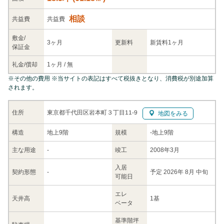
相談
共益
費
共益費
敷金/
3ヶ月
更新料
新賃料1ヶ月
保証金
礼金/
償却
1ヶ月
/
無
※
その他の費用
※当サイトの表記はすべて税抜きとなり、消費税が別途加算
されます。
東京都千代田区岩本町３丁目11-9
住所
地図をみる
構造
地上9階
規模
-
地上9階
主な
用途
-
竣工
2008年3月
入居
契約
形態
-
予定 2026年 8月 中旬
可能日
エレ
天井高
1基
ベータ
基準階坪