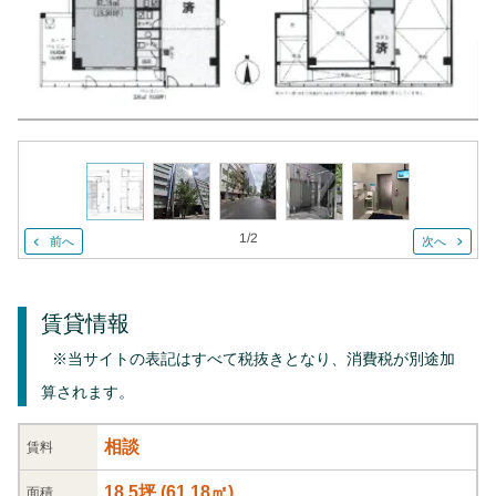
1
/
2
前へ
次へ
賃貸情報
※当サイトの表記はすべて税抜きとなり、消費税が別途加
算されます。
相談
賃料
18.5坪
(
61.18
㎡)
面積