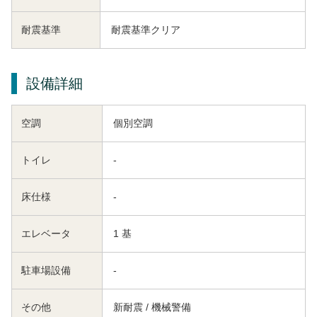
耐震基準
耐震基準クリア
設備詳細
空調
個別空調
トイレ
-
床仕様
-
エレベータ
1 基
駐車場設備
-
その他
新耐震 / 機械警備