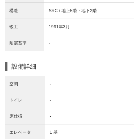
構造
SRC / 地上5階・地下2階
竣工
1961年3月
耐震基準
-
設備詳細
空調
-
トイレ
-
床仕様
-
エレベータ
1 基