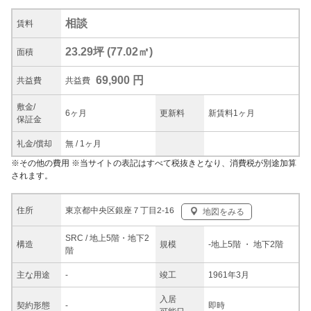
相談
賃料
23.29坪
(
77.02
㎡)
面積
69,900 円
共益
費
共益費
敷金/
6ヶ月
更新料
新賃料1ヶ月
保証金
礼金/
償却
無
/
1ヶ月
※
その他の費用
※当サイトの表記はすべて税抜きとなり、消費税が別途加算
されます。
東京都中央区銀座７丁目2-16
住所
地図をみる
SRC / 地上5階・地下2
構造
規模
-
地上5階
・ 地下2階
階
主な
用途
-
竣工
1961年3月
入居
契約
形態
-
即時