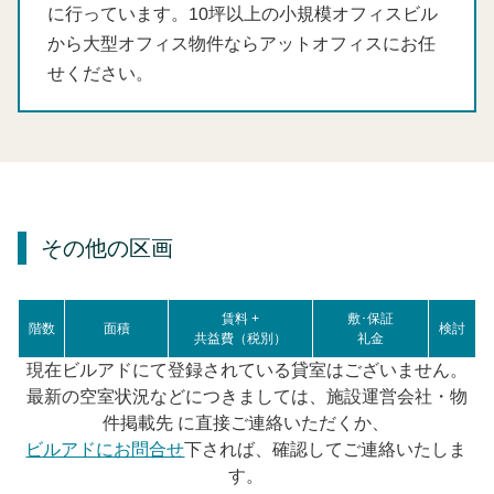
に行っています。10坪以上の小規模オフィスビル
から大型オフィス物件ならアットオフィスにお任
せください。
その他の区画
賃料 +
敷･保証
階数
面積
検討
共益費（税別）
礼金
現在ビルアドにて登録されている貸室はございません。
最新の空室状況などにつきましては、施設運営会社・物
件掲載先 に直接ご連絡いただくか、
ビルアドにお問合せ
下されば、確認してご連絡いたしま
す。