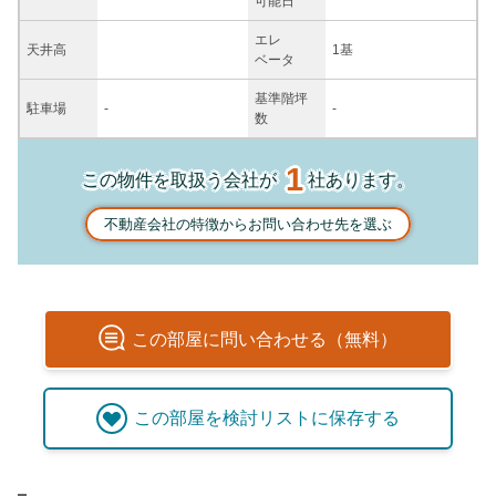
可能日
エレ
天井高
1基
ベータ
基準階坪
駐車場
-
-
数
1
この物件を取扱う会社が
社あります。
不動産会社の特徴からお問い合わせ先を選ぶ
この
部屋
に問い合わせる（無料）
この
部屋
を検討リストに保存する