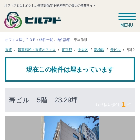
オフィスをはじめとした事業用賃貸不動産専門の最大の募集サイト
MENU
オフィス探しＴＯＰ
物件一覧
物件詳細
部屋詳細
貸事務所・賃貸オフィス
5階 23.
東京都
中央区
新橋駅
寿ビル
賃貸
現在この物件は埋まっています
寿ビル
5階 23.29坪
1
取り扱い会社
件