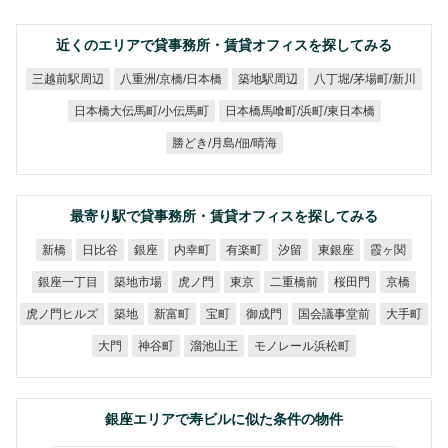
近くのエリアで貸事務所・賃貸オフィスを探してみる
八重洲/京橋/日本橋
八丁堀/茅場町/新川
三越前駅周辺
築地駅周辺
日本橋馬喰町/浜町/東日本橋
日本橋大伝馬町/小伝馬町
勝どき/月島/佃/晴海
最寄り駅で貸事務所・賃貸オフィスを探してみる
日比谷
内幸町
有楽町
東銀座
霞ヶ関
新橋
銀座
汐留
銀座一丁目
築地市場
二重橋前
虎ノ門
桜田門
東京
京橋
虎ノ門ヒルズ
国会議事堂前
新富町
御成門
大手町
築地
宝町
モノレール浜松町
溜池山王
神谷町
大門
銀座エリアで寿ビルに似た条件の物件