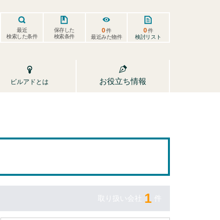
0
0
保存した
最近
件
件
検索した条件
検索条件
検討リスト
最近みた物件
お役立ち情報
ビルアドとは
1
取り扱い会社
件