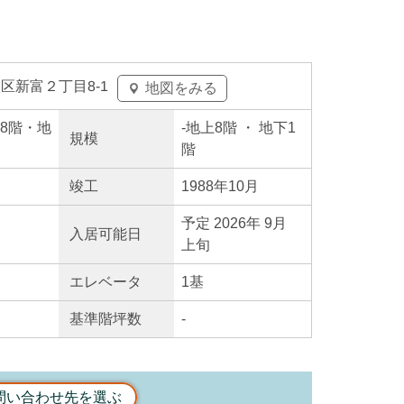
区新富２丁目8-1
地図をみる
地上8階・地
-
地上8階
・ 地下1
規模
階
竣工
1988年10月
予定 2026年 9月
入居
可能日
上旬
エレ
ベータ
1基
基準階坪数
-
問い合わせ先を選ぶ