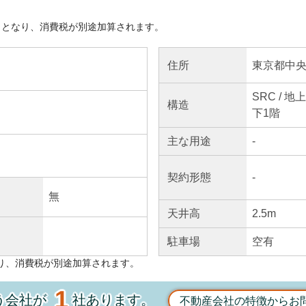
きとなり、消費税が別途加算されます。
東京都中央
住所
SRC / 
構造
下1階
主な
用途
-
契約
形態
-
無
天井高
2.5m
駐車場
空有
り、消費税が別途加算されます。
1
う会社が
社あります。
不動産会社の特徴からお