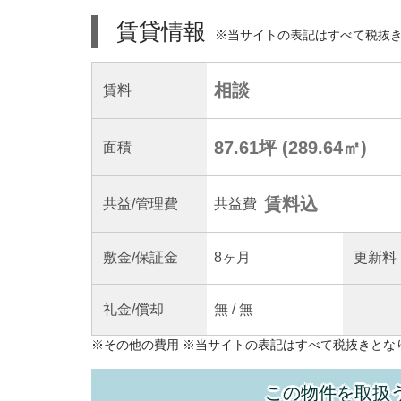
賃貸情報
※当サイトの表記はすべて税抜
相談
賃料
87.61坪
(
289.64
㎡)
面積
賃料込
共益
/管理
費
共益費
敷金/
保証金
8ヶ月
更新料
礼金/
償却
無
/
無
※
その他の費用
※当サイトの表記はすべて税抜きとな
この物件を取扱