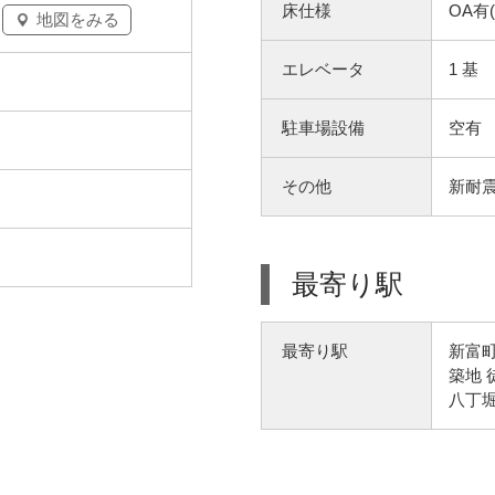
床仕様
OA有
地図をみる
エレベータ
1 基
駐車場設備
空有
その他
新耐震
最寄り駅
新富町
最寄り駅
築地 
八丁堀