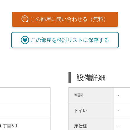
この
部屋
に問い合わせる（無料）
この
部屋
を検討リストに保存する
設備詳細
空調
-
トイレ
-
丁目5-1
床仕様
-