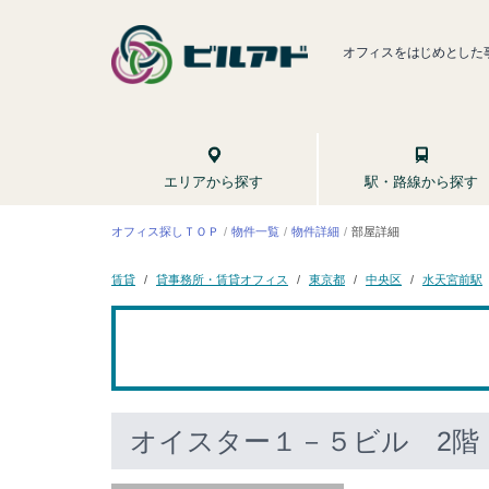
オフィスをはじめとした
駅・路線から探す
エリアから探す
オフィス探しＴＯＰ
物件一覧
物件詳細
部屋詳細
貸事務所・賃貸オフィス
水天宮前駅
東京都
中央区
賃貸
オイスター１－５ビル
2階 