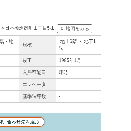
区日本橋蛎殻町１丁目5-1
地図をみる
上6階・地
-
地上6階
・ 地下1
規模
階
竣工
1985年1月
入居
可能日
即時
エレ
ベータ
-
基準階坪数
-
問い合わせ先を選ぶ