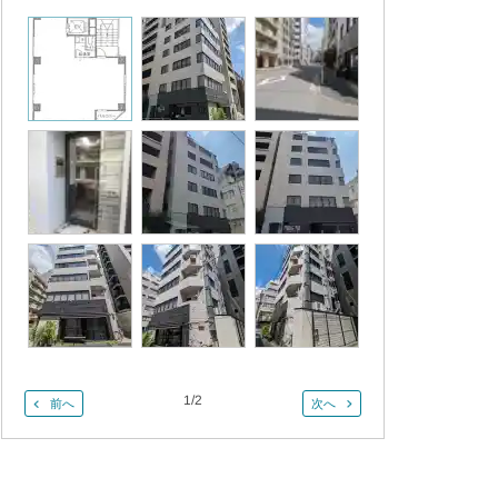
1
/
2
前へ
次へ