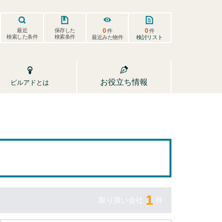
0
0
保存した
最近
件
件
検索した条件
検索条件
検討リスト
最近みた物件
お役立ち情報
ビルアドとは
1
取り扱い会社
件