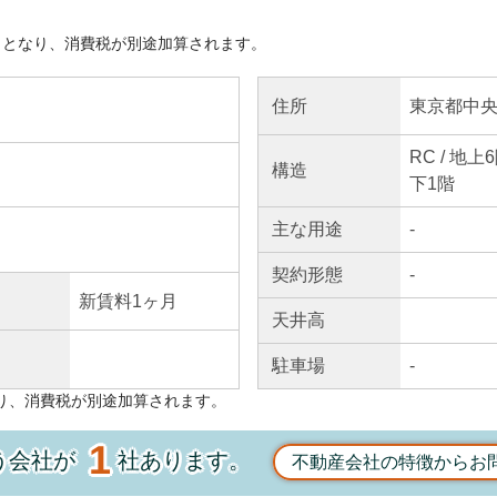
きとなり、消費税が別途加算されます。
東京都中央
住所
RC / 地
構造
下1階
主な
用途
-
契約
形態
-
新賃料1ヶ月
天井高
駐車場
-
り、消費税が別途加算されます。
1
う会社が
社あります。
不動産会社の特徴からお