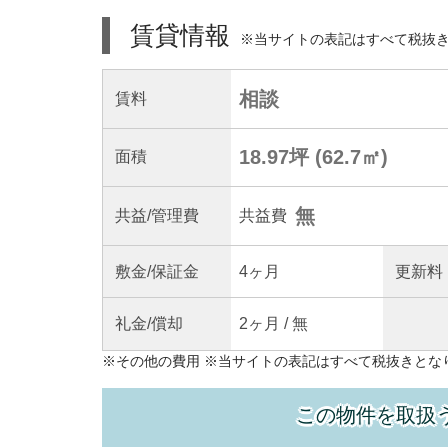
賃貸情報
※当サイトの表記はすべて税抜
相談
賃料
18.97坪
(
62.7
㎡)
面積
無
共益
/管理
費
共益費
敷金/
保証金
4ヶ月
更新料
礼金/
償却
2ヶ月
/
無
※
その他の費用
※当サイトの表記はすべて税抜きとな
この物件を取扱