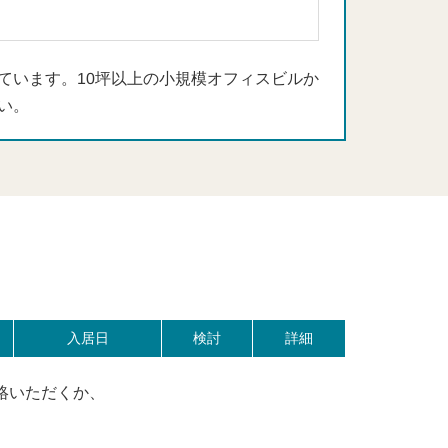
ています。10坪以上の小規模オフィスビルか
い。
入居日
検討
詳細
絡いただくか、