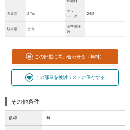
可能日
エレ
天井高
2.7m
24基
ベータ
基準階坪
駐車場
空有
-
数
この
部屋
に問い合わせる（無料）
この
部屋
を検討リストに保存する
その他条件
償却
無