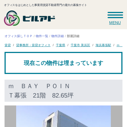
オフィスをはじめとした事業用賃貸不動産専門の最大の募集サイト
MENU
オフィス探しＴＯＰ
物件一覧
物件詳細
部屋詳細
ｍ Ｂ
貸事務所・賃貸オフィス
千葉市 美浜区
海浜幕張駅
千葉県
賃貸
現在この物件は埋まっています
ｍ ＢＡＹ ＰＯＩＮ
Ｔ幕張
21階 82.65坪