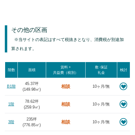
その他の区画
※当サイトの表記はすべて税抜きとなり、消費税が別途加
算されます。
賃料 +
敷･保証
階数
面積
検討
共益費（税別）
礼金
45.37坪
相談
B1階
10ヶ月/無
(
149.98
㎡)
78.62坪
相談
1階
10ヶ月/無
(
259.9
㎡)
235坪
相談
3階
10ヶ月/無
(
776.85
㎡)