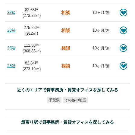
82.65坪
相談
22階
10ヶ月/無
(
273.22
㎡)
275.88坪
相談
23階
10ヶ月/無
(
912
㎡)
111.58坪
相談
23階
10ヶ月/無
(
368.85
㎡)
82.64坪
相談
23階
10ヶ月/無
(
273.19
㎡)
近くのエリアで貸事務所・賃貸オフィスを探してみる
その他の地区
千葉県
最寄り駅で貸事務所・賃貸オフィスを探してみる