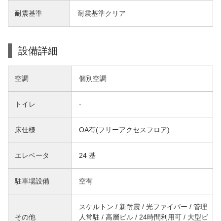
耐震基準
耐震基準クリア
設備詳細
空調
個別空調
トイレ
-
床仕様
OA有(フリーアクセスフロア)
エレベータ
24 基
駐車場設備
空有
スケルトン / 新耐震 / 光ファイバー / 管理
その他
人常駐 / 高層ビル / 24時間利用可 / 大型ビ