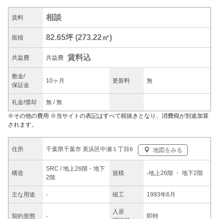
相談
賃料
82.65坪
(
273.22
㎡)
面積
賃料込
共益
費
共益費
敷金/
10ヶ月
更新料
無
保証金
礼金/
償却
無
/
無
※
その他の費用
※当サイトの表記はすべて税抜きとなり、消費税が別途加算
されます。
千葉県千葉市 美浜区中瀬１丁目6
住所
地図をみる
SRC / 地上26階・地下
構造
規模
-
地上26階
・ 地下2階
2階
主な
用途
-
竣工
1993年6月
入居
契約
形態
-
即時