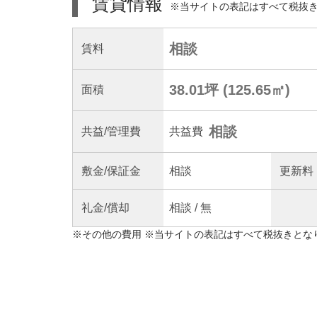
賃貸情報
※当サイトの表記はすべて税抜
相談
賃料
38.01坪
(
125.65
㎡)
面積
相談
共益
/管理
費
共益費
敷金/
保証金
相談
更新料
礼金/
償却
相談
/
無
※
その他の費用
※当サイトの表記はすべて税抜きとな