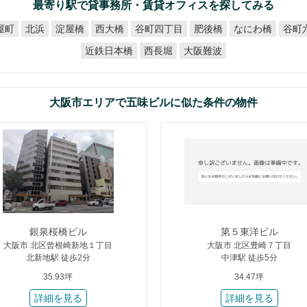
最寄り駅で貸事務所・賃貸オフィスを探してみる
谷町四丁目
谷町
なにわ橋
屋町
淀屋橋
西大橋
肥後橋
北浜
近鉄日本橋
大阪難波
西長堀
大阪市エリアで五味ビルに似た条件の物件
銀泉桜橋ビル
第５東洋ビル
大阪市 北区曾根崎新地１丁目
大阪市 北区豊崎７丁目
北新地駅 徒歩2分
中津駅 徒歩5分
35.93坪
34.47坪
詳細を見る
詳細を見る