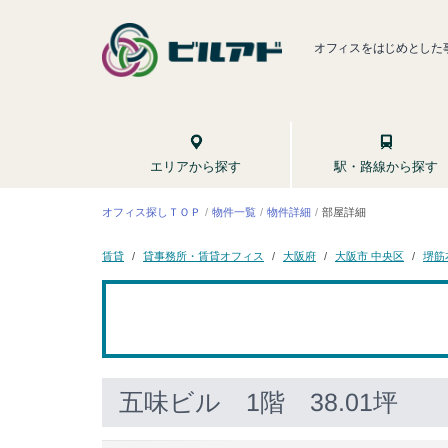
オフィスをはじめとした
駅・路線から探す
エリアから探す
オフィス探しＴＯＰ
物件一覧
物件詳細
部屋詳細
貸事務所・賃貸オフィス
大阪市 中央区
堺筋
大阪府
賃貸
五味ビル
1階 38.01坪