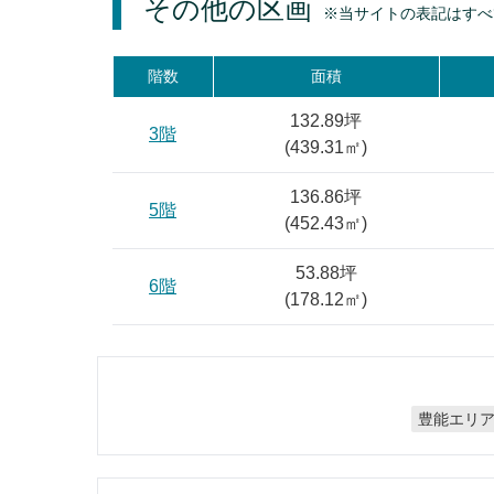
その他の区画
※当サイトの表記はすべ
階数
面積
132.89坪
3階
(
439.31
㎡)
136.86坪
5階
(
452.43
㎡)
53.88坪
6階
(
178.12
㎡)
豊能エリ