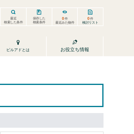
0
0
保存した
最近
件
件
検索した条件
検索条件
検討リスト
最近みた物件
お役立ち情報
ビルアドとは