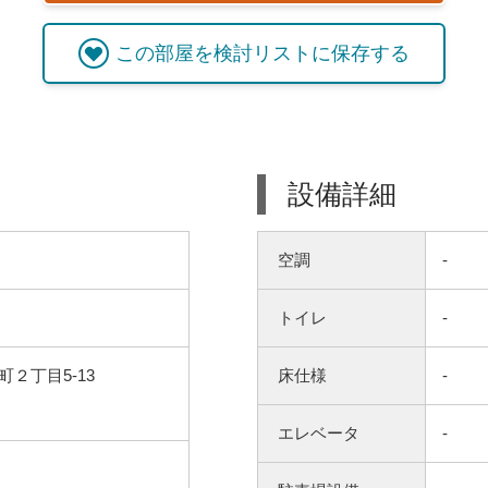
この
部屋
を検討リストに保存する
設備詳細
空調
-
トイレ
-
２丁目5-13
床仕様
-
エレベータ
-