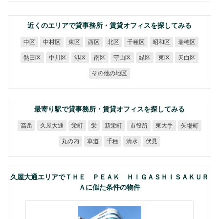
近くのエリアで貸事務所・賃貸オフィスを探してみる
中村区
千種区
昭和区
瑞穂区
中区
東区
西区
北区
熱田区
中川区
守山区
天白区
港区
南区
緑区
東区
その他の地区
最寄り駅で貸事務所・賃貸オフィスを探してみる
久屋大通
新栄町
市役所
東大手
矢場町
高岳
栄町
栄
丸の内
車道
千種
清水
伏見
久屋大通エリアでＴＨＥ ＰＥＡＫ ＨＩＧＡＳＨＩＳＡＫＵＲ
Ａに似た条件の物件