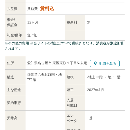
賃料込
共益
費
共益費
敷金/
12ヶ月
更新料
無
保証金
礼金/
償却
無
/
無
※
その他の費用
※当サイトの表記はすべて税抜きとなり、消費税が別途加算
されます。
愛知県名古屋市 東区東桜１丁目5-未定
住所
地図をみる
鉄骨造 / 地上13階・地
構造
規模
-
地上13階
・ 地下1階
下1階
主な
用途
-
竣工
2027年1月
入居
契約
形態
-
-
可能日
エレ
天井高
1基
ベータ