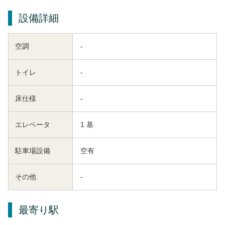
設備詳細
空調
-
トイレ
-
床仕様
-
エレベータ
1 基
駐車場設備
空有
その他
-
最寄り駅