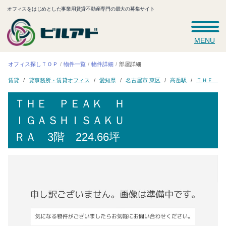
オフィスをはじめとした事業用賃貸不動産専門の最大の募集サイト
MENU
オフィス探しＴＯＰ
物件一覧
物件詳細
部屋詳細
ＴＨＥ Ｐ
貸事務所・賃貸オフィス
名古屋市 東区
愛知県
高岳駅
賃貸
ＴＨＥ ＰＥＡＫ Ｈ
ＩＧＡＳＨＩＳＡＫＵ
ＲＡ
3階 224.66坪