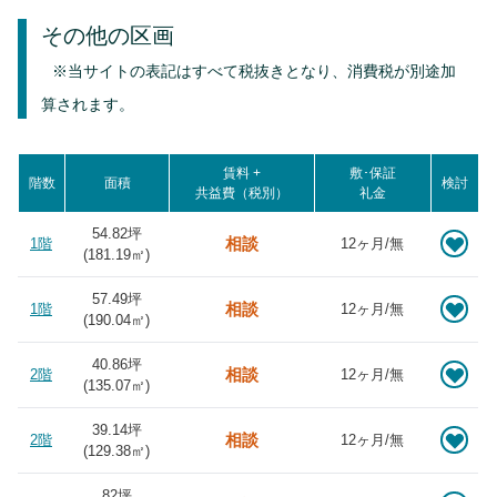
その他の区画
※当サイトの表記はすべて税抜きとなり、消費税が別途加
算されます。
賃料 +
敷･保証
階数
面積
検討
共益費（税別）
礼金
54.82坪
相談
1階
12ヶ月/無
(
181.19
㎡)
57.49坪
相談
1階
12ヶ月/無
(
190.04
㎡)
40.86坪
相談
2階
12ヶ月/無
(
135.07
㎡)
39.14坪
相談
2階
12ヶ月/無
(
129.38
㎡)
82坪