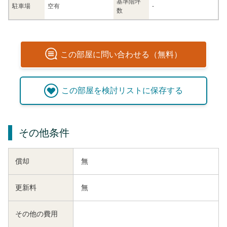
基準階坪
駐車場
空有
-
数
この
部屋
に問い合わせる（無料）
この
部屋
を検討リストに保存する
その他条件
償却
無
更新料
無
その他の費用