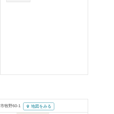
市牧野60-1
地図をみる