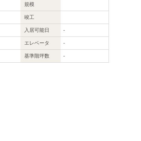
規模
竣工
入居
可能日
-
エレ
ベータ
-
基準階坪数
-