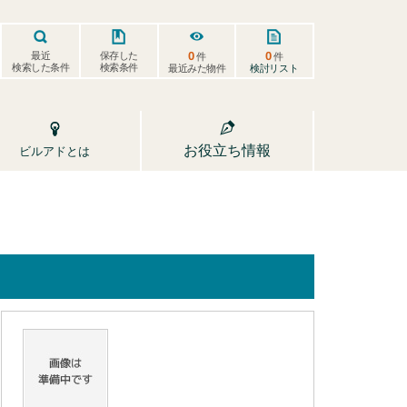
0
0
保存した
最近
件
件
検索した条件
検索条件
検討リスト
最近みた物件
お役立ち情報
ビルアドとは