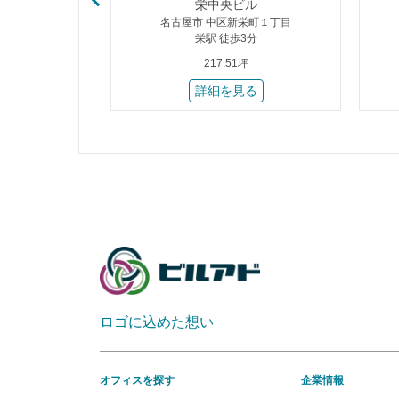
ＩＮＴ幕張
栄中央ビル
瀬１丁目
名古屋市 中区新栄町１丁目
歩8分
栄駅 徒歩3分
217.51坪
る
詳細を見る
ロゴに込めた想い
オフィスを探す
企業情報