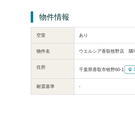
物件情報
空室
あり
物件名
ウエルシア香取牧野店 隣
住所
千葉県香取市牧野60-1
耐震基準
-