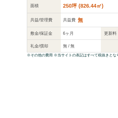
250坪
(
826.44
㎡)
面積
無
共益
/管理
費
共益費
敷金/
保証金
6ヶ月
更新料
礼金/
償却
無
/
無
※
その他の費用
※当サイトの表記はすべて税抜きとな