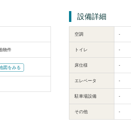
設備詳細
空調
-
地物件
トイレ
-
床仕様
-
地図をみる
エレベータ
-
駐車場設備
-
その他
-