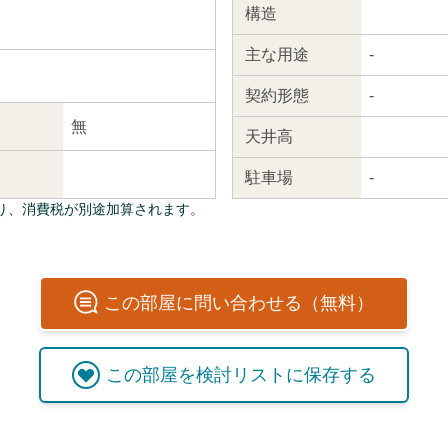
構造
主な
用途
-
契約
形態
-
無
天井高
駐車場
-
り、消費税が別途加算されます。
この
部屋
に問い合わせる（無料）
この
部屋
を検討リストに保存する