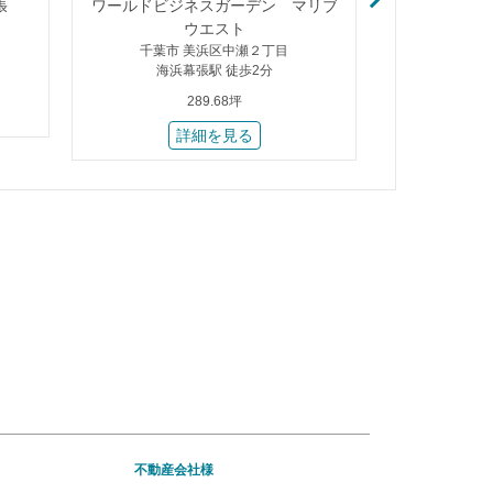
張
ワールドビジネスガーデン マリブ
ワールドビジ
ウエスト
千葉市 美浜区中瀬２丁目
千葉市
海浜幕張駅 徒歩2分
海浜
289.68坪
詳細を見る
不動産会社様