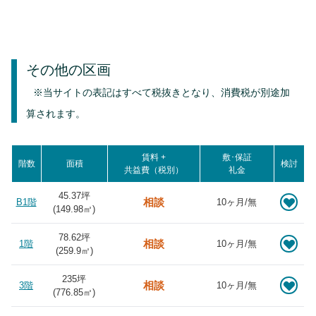
その他の区画
※当サイトの表記はすべて税抜きとなり、消費税が別途加
算されます。
賃料 +
敷･保証
階数
面積
検討
共益費（税別）
礼金
45.37坪
相談
B1階
10ヶ月/無
(
149.98
㎡)
78.62坪
相談
1階
10ヶ月/無
(
259.9
㎡)
235坪
相談
3階
10ヶ月/無
(
776.85
㎡)