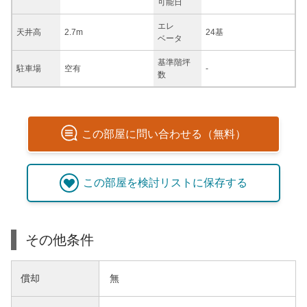
可能日
エレ
天井高
2.7m
24基
ベータ
基準階坪
駐車場
空有
-
数
この
部屋
に問い合わせる（無料）
この
部屋
を検討リストに保存する
その他条件
償却
無