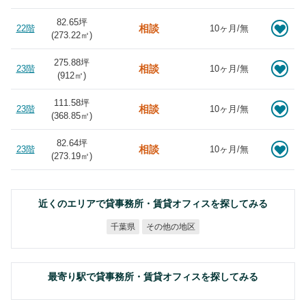
82.65坪
相談
22階
10ヶ月/無
(
273.22
㎡)
275.88坪
相談
23階
10ヶ月/無
(
912
㎡)
111.58坪
相談
23階
10ヶ月/無
(
368.85
㎡)
82.64坪
相談
23階
10ヶ月/無
(
273.19
㎡)
近くのエリアで貸事務所・賃貸オフィスを探してみる
その他の地区
千葉県
最寄り駅で貸事務所・賃貸オフィスを探してみる