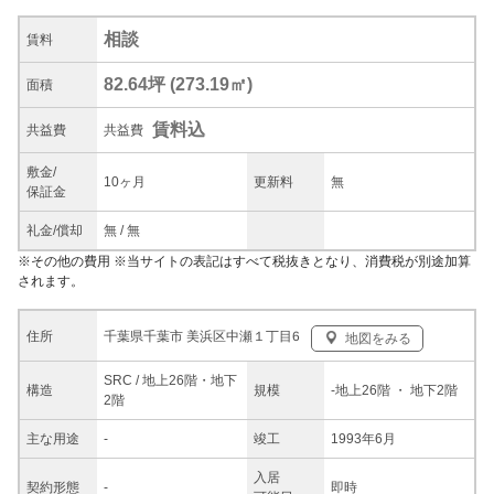
相談
賃料
82.64坪
(
273.19
㎡)
面積
賃料込
共益
費
共益費
敷金/
10ヶ月
更新料
無
保証金
礼金/
償却
無
/
無
※
その他の費用
※当サイトの表記はすべて税抜きとなり、消費税が別途加算
されます。
千葉県千葉市 美浜区中瀬１丁目6
住所
地図をみる
SRC / 地上26階・地下
構造
規模
-
地上26階
・ 地下2階
2階
主な
用途
-
竣工
1993年6月
入居
契約
形態
-
即時