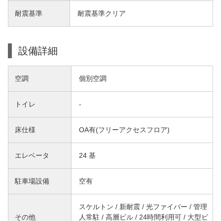
耐震基準
耐震基準クリア
設備詳細
空調
個別空調
トイレ
-
床仕様
OA有(フリーアクセスフロア)
エレベータ
24 基
駐車場設備
空有
スケルトン / 新耐震 / 光ファイバー / 管理
その他
人常駐 / 高層ビル / 24時間利用可 / 大型ビ