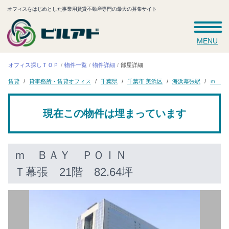
オフィスをはじめとした事業用賃貸不動産専門の最大の募集サイト
MENU
オフィス探しＴＯＰ
物件一覧
物件詳細
部屋詳細
ｍ Ｂ
貸事務所・賃貸オフィス
千葉市 美浜区
海浜幕張駅
千葉県
賃貸
現在この物件は埋まっています
ｍ ＢＡＹ ＰＯＩＮ
Ｔ幕張
21階 82.64坪