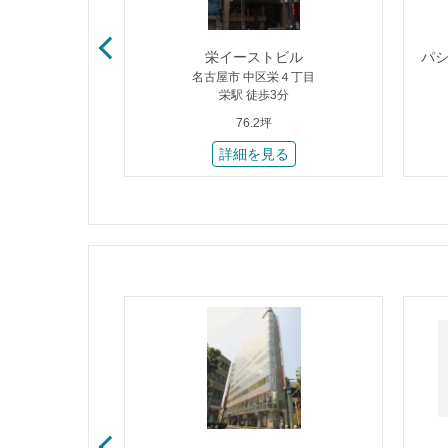
ビル
栄イーストビル
パ
１丁目
名古屋市 中区栄４丁目
25分
栄駅 徒歩3分
76.2坪
る
詳細を見る