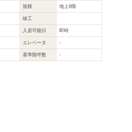
規模
地上9階
竣工
入居
可能日
即時
エレ
ベータ
-
基準階坪数
-