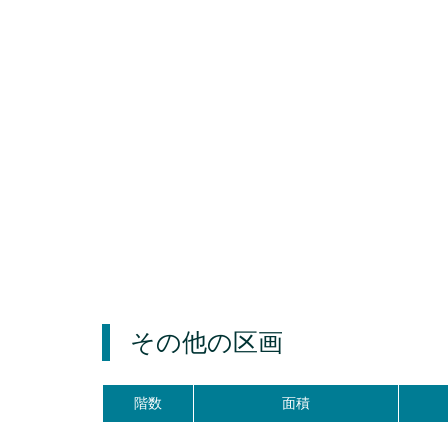
その他の区画
階数
面積