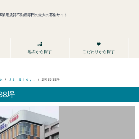
事業用賃貸不動産専門の最大の募集サイト
こだわりから探す
地図から探す
ＪＳ Ｂｌｄｇ．
2階 85.38坪
駅
38坪