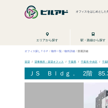
オフィスをはじめとした
駅・路線から探す
エリアから探す
オフィス探しＴＯＰ
物件一覧
物件詳細
部屋詳細
貸事務所・賃貸オフィス
千葉市 中央区
千葉県
千葉
賃貸
ＪＳ Ｂｌｄｇ．
2階 85.