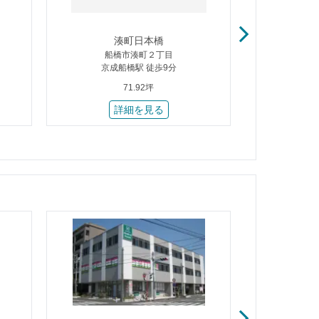
湊町日本橋
ワールドビジ
船橋市湊町２丁目
京成船橋駅 徒歩9分
千葉市
海浜
71.92坪
詳細を見る