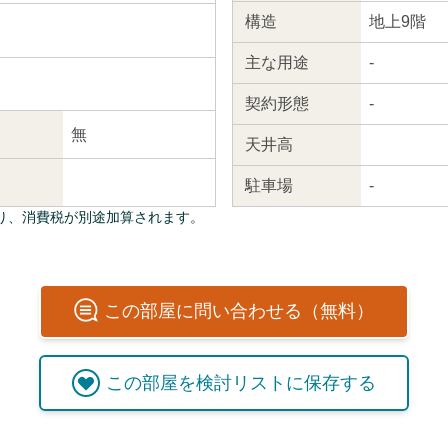
構造
地上9階
主な
用途
-
契約
形態
-
無
天井高
駐車場
-
り、消費税が別途加算されます。
この
部屋
に問い合わせる（無料）
この
部屋
を検討リストに保存する