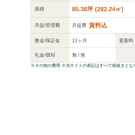
85.38坪
(
282.24
㎡)
面積
賃料込
共益
/管理
費
共益費
敷金/
保証金
12ヶ月
更新料
礼金/
償却
無
/
無
※
その他の費用
※当サイトの表記はすべて税抜きとな