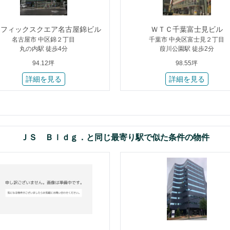
シフィックスクエア名古屋錦ビル
ＷＴＣ千葉富士見ビル
名古屋市 中区錦２丁目
千葉市 中央区富士見２丁目
丸の内駅 徒歩4分
葭川公園駅 徒歩2分
94.12坪
98.55坪
詳細を見る
詳細を見る
ＪＳ Ｂｌｄｇ．と同じ最寄り駅で似た条件の物件