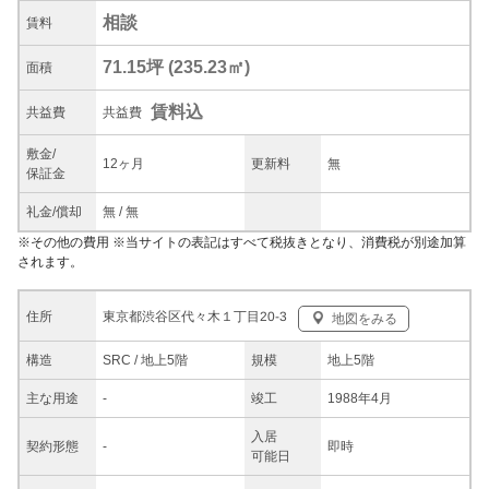
相談
賃料
71.15坪
(
235.23
㎡)
面積
賃料込
共益
費
共益費
敷金/
12ヶ月
更新料
無
保証金
礼金/
償却
無
/
無
※
その他の費用
※当サイトの表記はすべて税抜きとなり、消費税が別途加算
されます。
東京都渋谷区代々木１丁目20-3
住所
地図をみる
構造
SRC / 地上5階
規模
地上5階
主な
用途
-
竣工
1988年4月
入居
契約
形態
-
即時
可能日