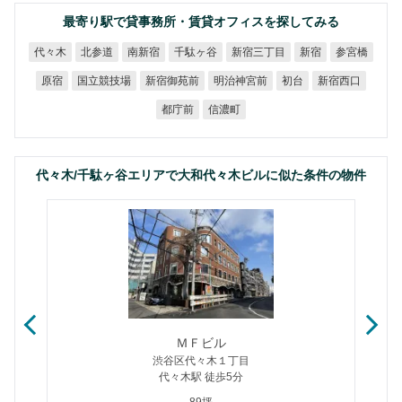
最寄り駅で貸事務所・賃貸オフィスを探してみる
新宿三丁目
千駄ヶ谷
代々木
北参道
南新宿
参宮橋
新宿
国立競技場
新宿御苑前
明治神宮前
新宿西口
原宿
初台
都庁前
信濃町
代々木/千駄ヶ谷エリアで大和代々木ビルに似た条件の物件
ＭＦビル
渋谷区代々木１丁目
代々木駅 徒歩5分