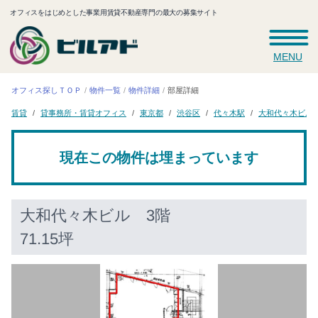
オフィスをはじめとした事業用賃貸不動産専門の最大の募集サイト
MENU
オフィス探しＴＯＰ
物件一覧
物件詳細
部屋詳細
貸事務所・賃貸オフィス
大和代々木ビル
代々木駅
東京都
渋谷区
賃貸
現在この物件は埋まっています
大和代々木ビル
3階
71.15坪