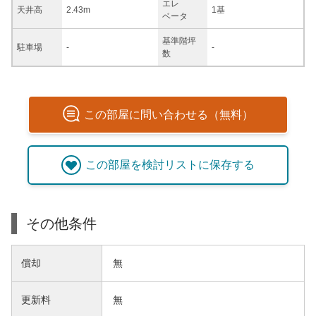
エレ
天井高
2.43m
1基
ベータ
基準階坪
駐車場
-
-
数
この
部屋
に問い合わせる（無料）
この
部屋
を検討リストに保存する
その他条件
償却
無
更新料
無