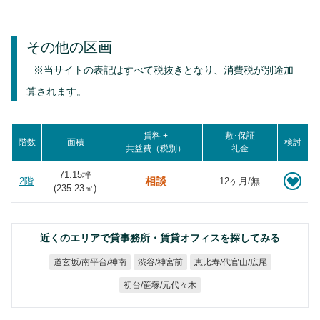
その他の区画
※当サイトの表記はすべて税抜きとなり、消費税が別途加
算されます。
賃料 +
敷･保証
階数
面積
検討
共益費（税別）
礼金
71.15坪
相談
2階
12ヶ月/無
(
235.23
㎡)
近くのエリアで貸事務所・賃貸オフィスを探してみる
道玄坂/南平台/神南
恵比寿/代官山/広尾
渋谷/神宮前
初台/笹塚/元代々木