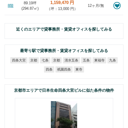
1,159,470 円
89.19坪
8階
12ヶ月/無
(
294.87
㎡)
（坪：13,000 円）
近くのエリアで貸事務所・賃貸オフィスを探してみる
最寄り駅で貸事務所・賃貸オフィスを探してみる
四条大宮
清水五条
東福寺
京都
七条
京都
五条
九条
祇園四条
四条
東寺
京都市エリアで日本生命四条大宮ビルに似た条件の物件