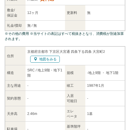
敷金/
12ヶ月
更新料
無
保証金
礼金/
償却
無
/
無
※
その他の費用
※当サイトの表記はすべて税抜きとなり、消費税が別途加算
されます。
京都府京都市 下京区大宮通 四条下る四条 大宮町2
住所
地図をみる
SRC / 地上9階・地下1
構造
規模
-
地上9階
・ 地下1階
階
主な
用途
-
竣工
1987年1月
入居
契約
形態
-
-
可能日
エレ
天井高
2.46m
1基
ベータ
基準階坪
駐車場
-
-