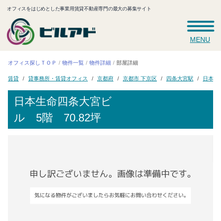
オフィスをはじめとした事業用賃貸不動産専門の最大の募集サイト
MENU
オフィス探しＴＯＰ
物件一覧
物件詳細
部屋詳細
貸事務所・賃貸オフィス
日本生
京都市 下京区
四条大宮駅
京都府
賃貸
日本生命四条大宮ビ
ル
5階 70.82坪