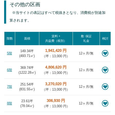
その他の区画
※当サイトの表記はすべて税抜きとなり、消費税が別途加
算されます。
賃料 +
敷･保証
階数
面積
検討
共益費（税別）
礼金
1,941,420 円
149.34坪
5階
12ヶ月/無
(
493.71
㎡)
（坪：13,000 円）
4,806,620 円
369.74坪
6階
12ヶ月/無
(
1222.28
㎡)
（坪：13,000 円）
3,270,020 円
251.54坪
7階
12ヶ月/無
(
831.55
㎡)
（坪：13,000 円）
306,930 円
23.61坪
8階
12ヶ月/無
(
78.04
㎡)
（坪：13,000 円）