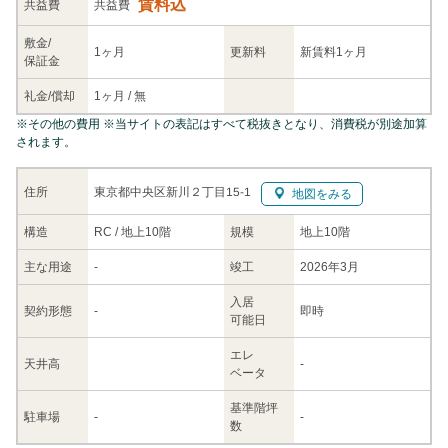
賃料込
共益
費
共益費
敷金/
1ヶ月
更新料
新賃料1ヶ月
保証金
礼金/
償却
1ヶ月
/
無
※
その他の費用
※当サイトの表記はすべて税抜きとなり、消費税が別途加算
されます。
東京都中央区新川２丁目15-1
住所
地図をみる
構造
RC / 地上10階
規模
地上10階
主な
用途
-
竣工
2026年3月
入居
契約
形態
-
即時
可能日
エレ
天井高
-
ベータ
基準階坪
駐車場
-
-
数