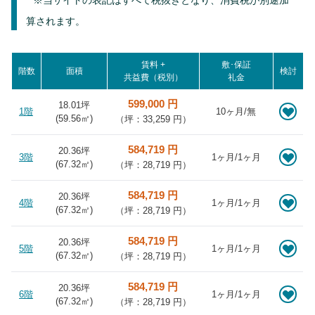
※当サイトの表記はすべて税抜きとなり、消費税が別途加
算されます。
賃料 +
敷･保証
階数
面積
検討
共益費（税別）
礼金
599,000 円
18.01坪
1階
10ヶ月/無
(
59.56
㎡)
（坪：33,259 円）
584,719 円
20.36坪
3階
1ヶ月/1ヶ月
(
67.32
㎡)
（坪：28,719 円）
584,719 円
20.36坪
4階
1ヶ月/1ヶ月
(
67.32
㎡)
（坪：28,719 円）
584,719 円
20.36坪
5階
1ヶ月/1ヶ月
(
67.32
㎡)
（坪：28,719 円）
584,719 円
20.36坪
6階
1ヶ月/1ヶ月
(
67.32
㎡)
（坪：28,719 円）