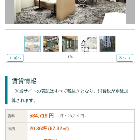
1
/
4
前へ
次へ
賃貸情報
※当サイトの表記はすべて税抜きとなり、消費税が別途加
算されます。
584,719 円
（坪：28,719 円）
賃料
20.36坪
(
67.32
㎡)
面積