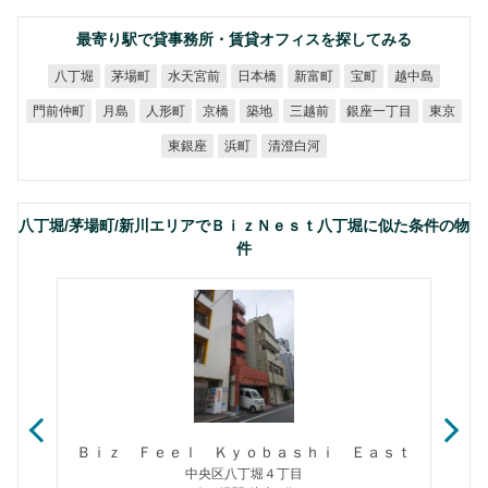
最寄り駅で貸事務所・賃貸オフィスを探してみる
水天宮前
八丁堀
茅場町
日本橋
新富町
越中島
宝町
銀座一丁目
門前仲町
人形町
三越前
月島
京橋
築地
東京
清澄白河
東銀座
浜町
八丁堀/茅場町/新川エリアでＢｉｚＮｅｓｔ八丁堀に似た条件の物
件
Ｂｉｚ Ｆｅｅｌ Ｋｙｏｂａｓｈｉ Ｅａｓｔ
中央区八丁堀４丁目