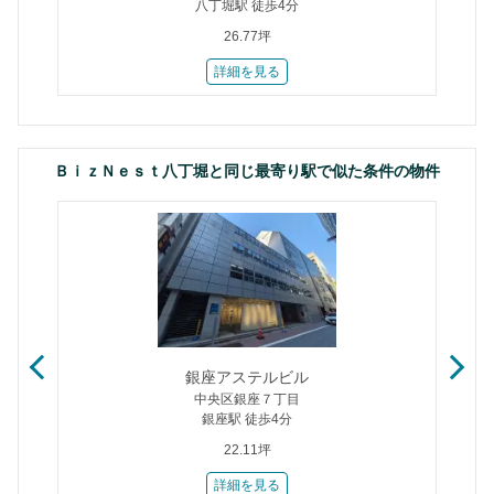
八丁堀駅 徒歩4分
26.77坪
詳細を見る
ＢｉｚＮｅｓｔ八丁堀と同じ最寄り駅で似た条件の物件
Ｔ
銀座アステルビル
中央区銀座７丁目
銀座駅 徒歩4分
22.11坪
詳細を見る