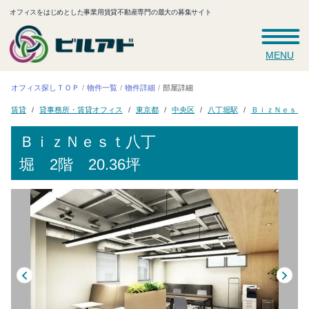
オフィスをはじめとした事業用賃貸不動産専門の最大の募集サイト
MENU
オフィス探しＴＯＰ
物件一覧
物件詳細
部屋詳細
貸事務所・賃貸オフィス
ＢｉｚＮｅｓｔ
八丁堀駅
東京都
中央区
賃貸
ＢｉｚＮｅｓｔ八丁
堀
2階 20.36坪