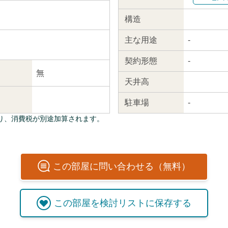
構造
主な
用途
-
契約
形態
-
無
天井高
駐車場
-
り、消費税が別途加算されます。
この
部屋
に問い合わせる（無料）
この
部屋
を検討リストに保存する