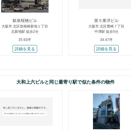
銀泉桜橋ビル
第５東洋ビル
大阪市 北区曾根崎新地１丁目
大阪市 北区豊崎７丁目
北新地駅 徒歩2分
中津駅 徒歩5分
35.93坪
34.47坪
詳細を見る
詳細を見る
大和上六ビルと同じ最寄り駅で似た条件の物件