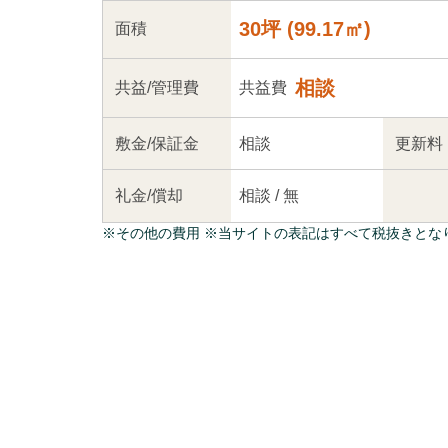
30坪
(
99.17
㎡)
面積
相談
共益
/管理
費
共益費
敷金/
保証金
相談
更新料
礼金/
償却
相談
/
無
※
その他の費用
※当サイトの表記はすべて税抜きとな