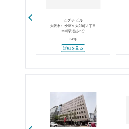
筋本町Ⅱ
ヒグチビル
郎町３丁目
大阪市 中央区久太郎町３丁目
4分
本町駅 徒歩6分
34坪
る
詳細を見る