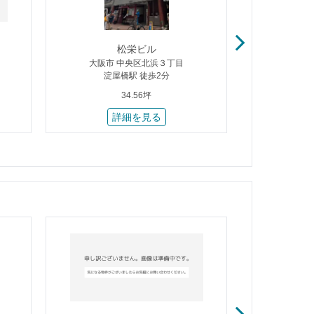
松栄ビル
平
大阪市 中央区北浜３丁目
大阪市 
淀屋橋駅 徒歩2分
北
34.56坪
詳細を見る