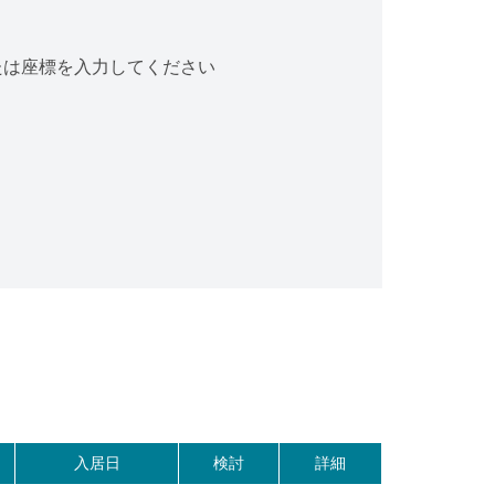
たは座標を入力してください
入居日
検討
詳細