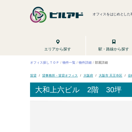
オフィスをはじめとした
駅・路線から探す
エリアから探す
オフィス探しＴＯＰ
物件一覧
物件詳細
部屋詳細
貸事務所・賃貸オフィス
大阪市 天王寺区
谷
大阪府
賃貸
大和上六ビル
2階 30坪