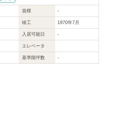
規模
-
竣工
1970年7月
入居
可能日
-
エレ
ベータ
基準階坪数
-