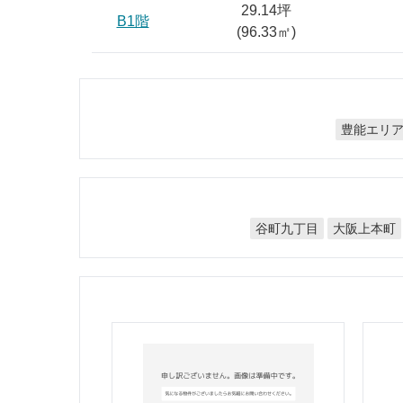
29.14坪
B1階
(
96.33
㎡)
豊能エリ
谷町九丁目
大阪上本町