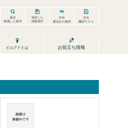
0
0
保存した
最近
件
件
検索した条件
検索条件
検討リスト
最近みた物件
お役立ち情報
ビルアドとは