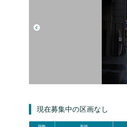
現在募集中の区画
なし
階数
面積