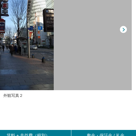
外観写真２
賃料 +
共益費（税別）
敷金・保証金 / 礼金