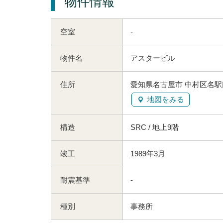
物件情報
空室
-
物件名
アスタービル
住所
愛知県名古屋市 中村区名駅南
地図をみる
構造
SRC / 地上9階
竣工
1989年3月
耐震基準
-
種別
事務所