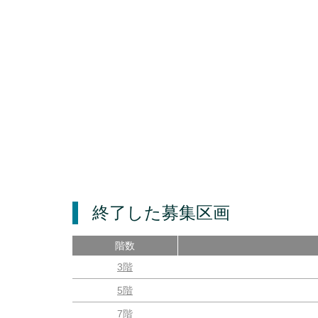
終了した募集区画
階数
3階
5階
7階