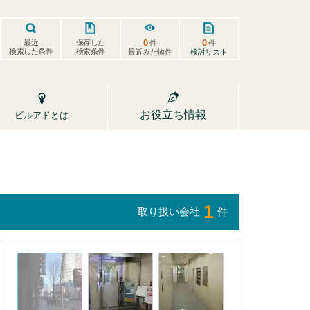
0
0
保存した
最近
件
件
検索した条件
検索条件
検討リスト
最近みた物件
お役立ち情報
ビルアドとは
1
取り扱い会社
件