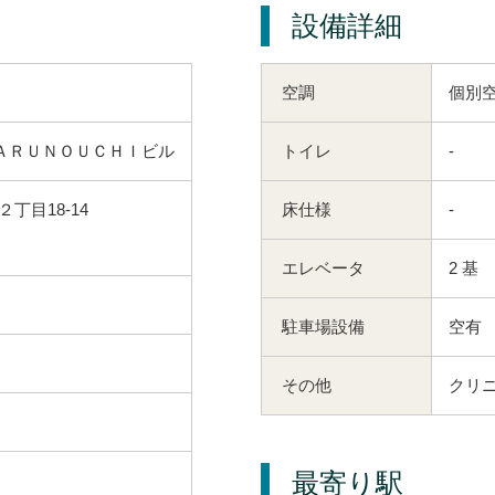
設備詳細
空調
個別
ＡＲＵＮＯＵＣＨＩビル
トイレ
-
丁目18-14
床仕様
-
エレベータ
2 基
駐車場設備
空有
その他
クリニ
最寄り駅