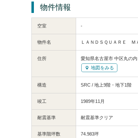
物件情報
空室
-
物件名
ＬＡＮＤＳＱＵＡＲＥ Ｍ
住所
愛知県名古屋市 中区丸の内２
地図をみる
構造
SRC / 地上9階・地下1階
竣工
1989年11月
耐震基準
耐震基準クリア
基準階坪数
74.983坪