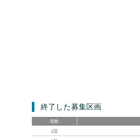
終了した募集区画
階数
1階