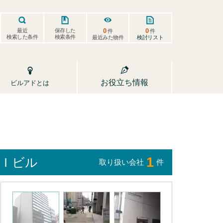
0
0
保存した
最近
件
件
検索した条件
検索条件
検討リスト
最近みた物件
お役立ち情報
ビルアドとは
1
ＨＩビル
取り扱い会社
件