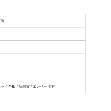
空調
ック全般 / 新耐震 / エレベータ有