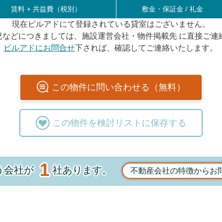
賃料 +
共益費（税別）
敷金・保証金 / 礼金
現在ビルアドにて登録されている貸室はございません。
況などにつきましては、施設運営会社・物件掲載先 に直接ご連
ビルアドにお問合せ
下されば、確認してご連絡いたします。
この
物件
に問い合わせる（無料）
この
物件
を検討リストに保存する
1
う会社が
社あります。
不動産会社の特徴からお