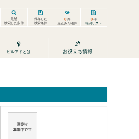
0
0
保存した
最近
件
件
検索した条件
検索条件
検討リスト
最近みた物件
お役立ち情報
ビルアドとは