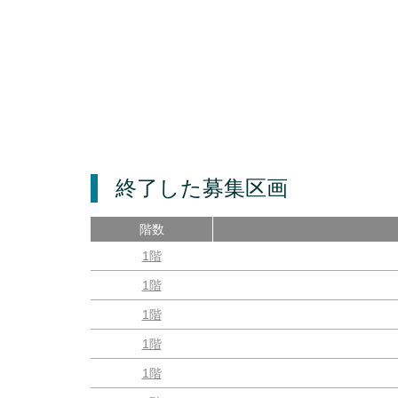
終了した募集区画
階数
1階
1階
1階
1階
1階