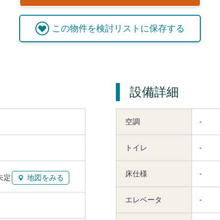
この
物件
を検討リストに保存する
設備詳細
空調
-
トイレ
-
床仕様
-
未定
地図をみる
エレベータ
-