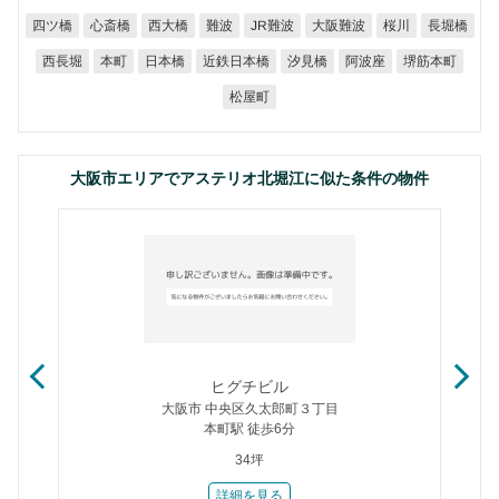
大阪難波
JR難波
四ツ橋
心斎橋
西大橋
長堀橋
難波
桜川
近鉄日本橋
堺筋本町
西長堀
日本橋
汐見橋
阿波座
本町
松屋町
大阪市エリアでアステリオ北堀江に似た条件の物件
ヒグチビル
大阪市 中央区久太郎町３丁目
本町駅 徒歩6分
34坪
詳細を見る