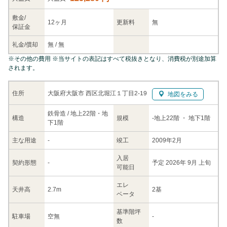
敷金/
12ヶ月
更新料
無
保証金
礼金/
償却
無
/
無
※
その他の費用
※当サイトの表記はすべて税抜きとなり、消費税が別途加算
されます。
大阪府大阪市 西区北堀江１丁目2-19
住所
地図をみる
鉄骨造 / 地上22階・地
構造
規模
-
地上22階
・ 地下1階
下1階
主な
用途
-
竣工
2009年2月
入居
契約
形態
-
予定 2026年 9月 上旬
可能日
エレ
天井高
2.7m
2基
ベータ
基準階坪
駐車場
空無
-
数