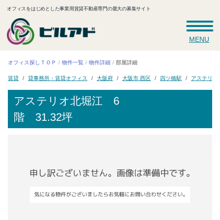
オフィスをはじめとした事業用賃貸不動産専門の最大の募集サイト
MENU
オフィス探しＴＯＰ
物件一覧
物件詳細
部屋詳細
貸事務所・賃貸オフィス
アステリオ
大阪市 西区
四ツ橋駅
大阪府
賃貸
アステリオ北堀江
6
階 31.32坪