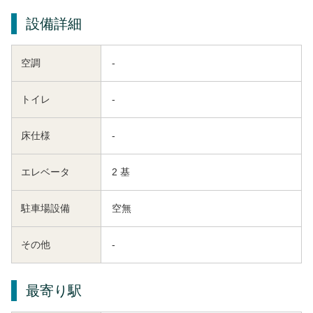
設備詳細
空調
-
トイレ
-
床仕様
-
エレベータ
2 基
駐車場設備
空無
その他
-
最寄り駅