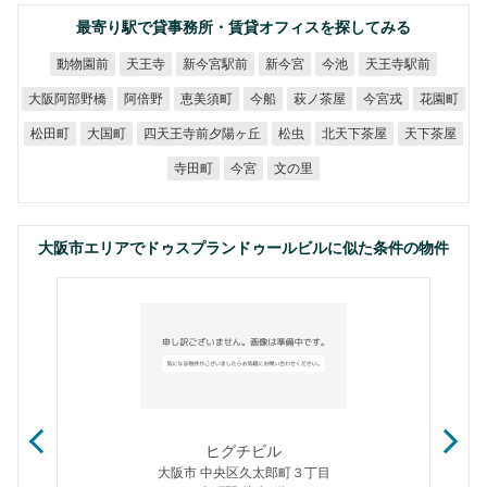
最寄り駅で貸事務所・賃貸オフィスを探してみる
新今宮駅前
天王寺駅前
動物園前
天王寺
新今宮
今池
大阪阿部野橋
恵美須町
萩ノ茶屋
阿倍野
今宮戎
花園町
今船
四天王寺前夕陽ヶ丘
北天下茶屋
天下茶屋
松田町
大国町
松虫
寺田町
文の里
今宮
大阪市エリアでドゥスプランドゥールビルに似た条件の物件
ヒグチビル
大阪市 中央区久太郎町３丁目