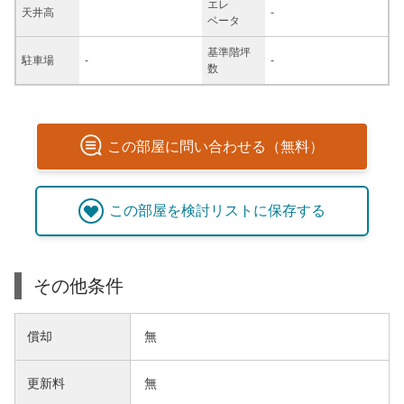
エレ
天井高
-
ベータ
基準階坪
駐車場
-
-
数
この
部屋
に問い合わせる（無料）
この
部屋
を検討リストに保存する
その他条件
償却
無
更新料
無