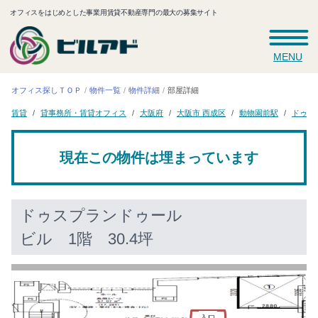
オフィスをはじめとした事業用賃貸不動産専門の最大の募集サイト
MENU
オフィス探しＴＯＰ
物件一覧
物件詳細
部屋詳細
ドゥス
貸事務所・賃貸オフィス
大阪市 西成区
動物園前駅
大阪府
賃貸
現在この物件は埋まっています
ドゥスプランドゥール
ビル
1階 30.4坪