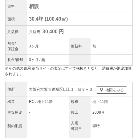
相談
賃料
30.4坪
(
100.49
㎡)
面積
30,400 円
共益
費
共益費
敷金/
3ヶ月
更新料
無
保証金
礼金/
償却
3ヶ月
/
無
※
その他の費用
※当サイトの表記はすべて税抜きとなり、消費税が別途加算
されます。
大阪府大阪市 西成区山王１丁目８－３
住所
地図をみる
構造
RC / 地上11階
規模
地上11階
主な
用途
-
竣工
2008月
入居
契約
形態
-
即時
可能日